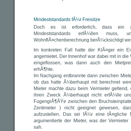
Mindeststandards fÃ¼r Freisitze
Doch es ist erforderlich, dass ein â
Mindeststandards erfÃ¼llen muss, 
WohnflÃ¤chenberechnung berÃ¼cksichtigt we
Im konkreten Fall hatte der KlÃ¤ger ein Ei
angemietet. Der Innenhof war dabei mit in d
eingeflossen, was dann auch den Mietpre
erhÃ¶hte.
Im Nachgang entbrannte dann zwischen Mieter 
ob das hatte Ã¼berhaupt mit berechnet we
Mieter machte dazu beim Vermieter geltend,
ihren Zweck Ã¼berhaupt nicht erfÃ¼lle un
FugengrÃ¶ÃŸe zwischen den Bruchsteinplatten
Zentimeter ) nicht geeignet gewesen, da
aufzustellen. Das sei fÃ¼r eine tÃ¤gliche 
argumentierte der Mieter, was der Vermieter
sah.