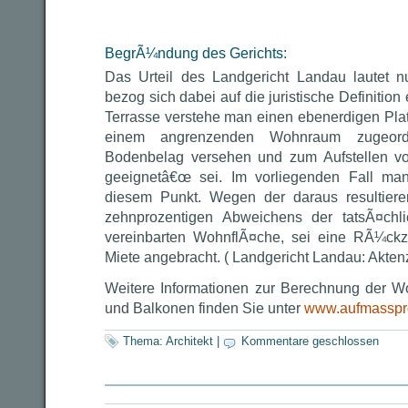
BegrÃ¼ndung des Gerichts:
Das Urteil des Landgericht Landau lautet n
bezog sich dabei auf die juristische Definition 
Terrasse verstehe man einen ebenerdigen Plat
einem angrenzenden Wohnraum zugeord
Bodenbelag versehen und zum Aufstellen v
geeignetâ€œ sei. Im vorliegenden Fall ma
diesem Punkt. Wegen der daraus resultier
zehnprozentigen Abweichens der tatsÃ¤chli
vereinbarten WohnflÃ¤che, sei eine RÃ¼ck
Miete angebracht. ( Landgericht Landau: Akten
Weitere Informationen zur Berechnung der W
und Balkonen finden Sie unter
www.aufmasspro
Thema:
Architekt
|
Kommentare geschlossen