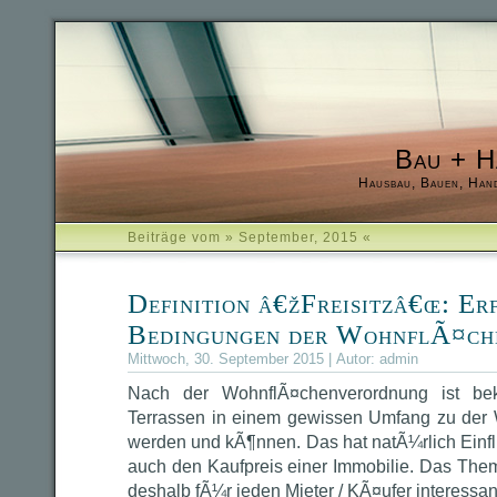
Bau + H
Hausbau, Bauen, Han
Beiträge vom » September, 2015 «
Definition â€žFreisitzâ€œ: Er
Bedingungen der WohnflÃ¤ch
Mittwoch, 30. September 2015 | Autor:
admin
Nach der WohnflÃ¤chenverordnung ist be
Terrassen in einem gewissen Umfang zu der
werden und kÃ¶nnen. Das hat natÃ¼rlich Einfl
auch den Kaufpreis einer Immobilie. Das Them
deshalb fÃ¼r jeden Mieter / KÃ¤ufer interessan