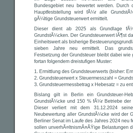
Bundesgebiet neu bewertet werden. Durch 
Hauptfeststellung wird fÃ¼r alle Grundst
gÃ¼ltige Grundsteuerwert ermittelt.
Dieser dient ab 2025 als Grundlage fÃ
GrundstÃ¼cken. Der Grundsteuerwert lÃ¶st d
Einheitswert als bisherige Besteuerungsgrundla
sieben Jahre neu ermittelt. Das grunds
Festsetzung der Grundsteuer bleibt dabei wie 
fortan folgendem dreistufigen Muster:
1. Ermittlung des Grundsteuerwerts (bisher: Erm
2. Grundsteuerwert x Steuermesszahl = Grund
3. Grundsteuermessbetrag x Hebesatz = zu ent
Bislang gilt in Berlin ein Grundsteuer-
GrundstÃ¼cke und 150 % fÃ¼r Betriebe der L
Dieser verliert mit dem 31.12.2024 sein
Neubewertung aller GrundstÃ¼cke wird der 
Berliner Senat im Laufe des Jahres 2024 neu 
sollen unverhÃ¤ltnismÃ¤ÃŸige Belastungen d