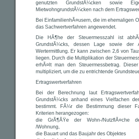
genutzten GrundstÃ¼cken sowie Eig
MietwohngrundstÃ¼cken nach dem Ertragswer
Bei EinfamilienhÃ¤usern, die im ehemaligen Ost
das Sachwertverfahren angewendet.
Die HÃ¶he der Steuermesszahl ist abhÃ
GrundstÃ¼cks, dessen Lage sowie der A
Wertermittlung. Er kann zwischen 2,6 von T
liegen. Durch die Multiplikation der Steuermes
erhÃ¤lt man den Steuermessbetrag. Diese
multipliziert, um die zu entrichtende Grundsteue
Ertragswertverfahren
Bei der Berechnung laut Ertragswertverf
GrundstÃ¼cks anhand eines Vielfachen der
bestimmt. FÃ¼r die Bestimmung dieser Fa
Kriterien herangezogen:
die GrÃ¶ÃŸe der Wohn-/NutzflÃ¤che de
/Wohnung,
die Bauart und das Baujahr des Objektes