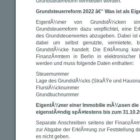
Grundsteuerreform vermieden werden.
Grundsteuerreform 2022 â€“ Was ist als Ei
EigentÃ¼mer von GrundstÃ¼cken 
Grundsteuerreform dazu verpflichtet, eine Er
des Grundsteuerwertes abzugeben. Dabei ist e
dabei um selbst genutzte, vermietete, 
GrundstÃ¼cke handelt. Die ErklÃ¤rung ka
FinanzÃ¤mtern in Berlin in elektronischer
werden und muss folgende Daten enthalten:
Steuernummer
Lage des GrundstÃ¼cks (StraÃŸe und Hausn
FlurstÃ¼cknummer
Grundbuchnummer
EigentÃ¼mer einer Immobilie mÃ¼ssen die 
eigenstÃ¤ndig spÃ¤testens bis zum 31.10.
Separate Anschreiben seitens der FinanzÃ¤mt
zur Abgabe der ErklÃ¤rung zur Feststellung d
es nicht geben.