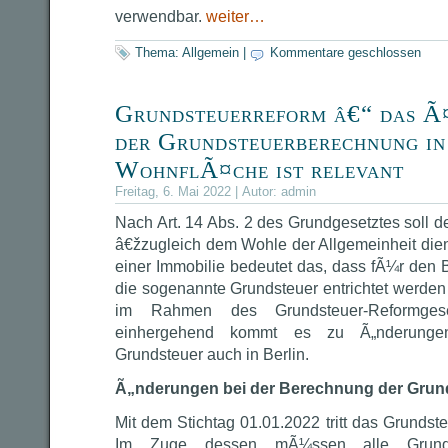
verwendbar.
weiter…
Thema:
Allgemein
|
Kommentare geschlossen
Grundsteuerreform â€“ das Ã¤
der Grundsteuerberechnung in 
WohnflÃ¤che ist relevant
Freitag, 6. Mai 2022 | Autor:
admin
Nach Art. 14 Abs. 2 des Grundgesetztes soll 
â€žzugleich dem Wohle der Allgemeinheit di
einer Immobilie bedeutet das, dass fÃ¼r den
die sogenannte Grundsteuer entrichtet werden
im Rahmen des Grundsteuer-Reformgeset
einhergehend kommt es zu Ã„nderunge
Grundsteuer auch in Berlin.
Ã„nderungen bei der Berechnung der Grund
Mit dem Stichtag 01.01.2022 tritt das Grundste
Im Zuge dessen mÃ¼ssen alle Grund