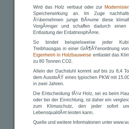
Wird das Holz verbaut oder zur
Modernisie
Speicherwirkung an. Im Zuge nachhaltig
Ã¼bernehmen junge BÃ¤ume diese klimafre
VorgÃ¤nger und schaffen dadurch einen d
Entlastung der ErdatmosphÃ¤re.
So bindet beispielsweise jeder Kubik
Treibhausgas in einer GrÃ¶ÃŸenordnung vo
Eigenheim in Holzbauweise
entlastet das Kl
zu 80 Tonnen CO2.
Allein der Dachstuhl kommt auf bis zu 8,4 To
dem AusstoÃŸ eines typischen PKW mit 15.00
in zwei Jahren.
Die Entscheidung fÃ¼r Holz, sei es beim Ha
oder bei der Einrichtung, ist daher ein vergle
zum Klimaschutz, den jeder sofort 
LebensqualitÃ¤t leisten kann.
Quelle und weitere Informationen unter www.wa