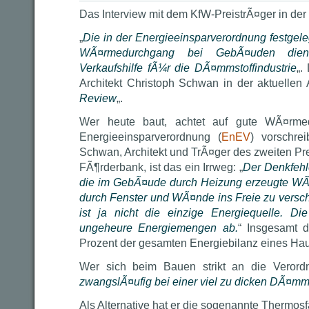
Das Interview mit dem KfW-PreistrÃ¤ger in der 
„
Die in der Energieeinsparverordnung festgel
WÃ¤rmedurchgang bei GebÃ¤uden diene
Verkaufshilfe fÃ¼r die DÃ¤mmstoffindustrie
„.
Architekt Christoph Schwan in der aktuellen
Review
„.
Wer heute baut, achtet auf gute WÃ¤rm
Energieeinsparverordnung (
EnEV
) vorschre
Schwan, Architekt und TrÃ¤ger des zweiten Pr
FÃ¶rderbank, ist das ein Irrweg: „
Der Denkfehle
die im GebÃ¤ude durch Heizung erzeugte WÃ
durch Fenster und WÃ¤nde ins Freie zu versc
ist ja nicht die einzige Energiequelle. D
ungeheure Energiemengen ab.
“ Insgesamt 
Prozent der gesamten Energiebilanz eines Ha
Wer sich beim Bauen strikt an die Verordn
zwangslÃ¤ufig bei einer viel zu dicken DÃ¤m
Als Alternative hat er die sogenannte Thermosf