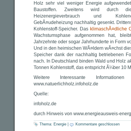
Holz sehr viel weniger Energie aufgewende
Baustoffen. Zweitens wird durch di
Heizenergieverbrauch und Kohlend
GebÃ¤udeheizung nachhaltig gesenkt. Drittens
Kohlenstoff-Speicher. Das
klimaschÃ¤dliche
Wachstumsphase aufgenommen hat, bleib
Jahrzehnte oder sogar Jahrhunderte in Form vo
Und in den heimischen WÃ¤ldern wÃ¤chst diese
Speicher dank der nachhaltig betriebenen Fors
nach. In Deutschland binden Wald und Holz ak
Tonnen Kohlenstoff, das entspricht Ã¼ber 10 
Weitere Interessante Information
www.natuerlichholz.infoholz.de
Quelle:
infoholz.de
durch Hinweis von www.energieausweis-energ
Thema:
Energie
|
Kommentare geschlossen