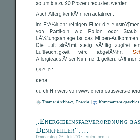
so um bis zu 90 Prozent reduziert werden.
Auch Allergiker kÃ¶nnen aufatmen:
Im FrÃ¼hjahr reinigen Filter die einstrÃ¶men
von Partikeln wie Pollen oder Staub
LÃ¼ftungsanlage ist das Milben-Aufkommen u
Die Luft strÃ¶mt stetig vÃ¶llig zugfrei 
Luftfeuchtigkeit wird abgefÃ¼hrt.
Sc
AllergieauslÃ¶ser Nummer 1 gelten, kÃ¶nnen 
Quelle :
dena
durch Hinweis von www.energieausweis-energ
Thema:
Architekt
,
Energie
|
Kommentare geschlos
„Energieeinsparverordnung bas
Denkfehler“….
Donnerstag, 26. Juli 2007 | Autor:
admin