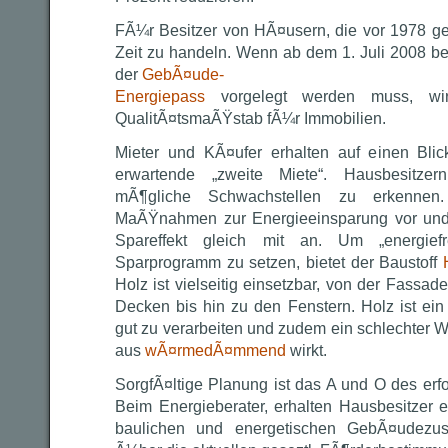
FÃ¼r Besitzer von HÃ¤usern, die vor 1978 geb
Zeit zu handeln. Wenn ab dem 1. Juli 2008 be
der
GebÃ¤ude-
Energiepass
vorgelegt werden muss, wir
QualitÃ¤tsmaÃŸstab fÃ¼r Immobilien.
Mieter und KÃ¤ufer erhalten auf einen Bli
erwartende „zweite Miete“. Hausbesitze
mÃ¶gliche Schwachstellen zu erkennen.
MaÃŸnahmen zur Energieeinsparung vor und
Spareffekt gleich mit an. Um „energiefr
Sparprogramm zu setzen, bietet der Baustoff
Holz ist vielseitig einsetzbar, von der Fass
Decken bis hin zu den Fenstern. Holz ist ei
gut zu verarbeiten und zudem ein schlechter W
aus
wÃ¤rmedÃ¤mmend
wirkt.
SorgfÃ¤ltige Planung ist das A und O des erf
Beim Energieberater, erhalten Hausbesitzer e
baulichen und energetischen GebÃ¤udezus