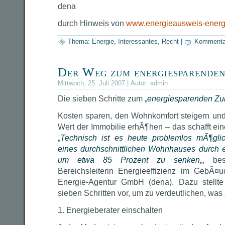
dena
durch Hinweis von
www.energieausweis-energ
Thema:
Energie
,
Interessantes
,
Recht
|
Kommenta
Der Weg zum energiesparende
Mittwoch, 25. Juli 2007 | Autor:
admin
Die sieben Schritte zum „
energiesparenden Zu
Kosten sparen, den Wohnkomfort steigern un
Wert der Immobilie erhÃ¶hen – das schafft ei
„
Technisch ist es heute problemlos mÃ¶gli
eines durchschnittlichen Wohnhauses durch 
um etwa 85 Prozent zu senken
„, bes
Bereichsleiterin Energieeffizienz im GebÃ¤
Energie-Agentur GmbH (dena). Dazu stellt
sieben Schritten vor, um zu verdeutlichen, was 
1. Energieberater einschalten