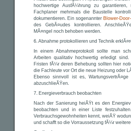
hochwertige AusfÃ¼hrung zu garantieren, s
Fachplaner mehrmals die Baustelle kontroll
dokumentieren. Ein sogenannter
Blower-Door
des GebÃ¤udes kontrollieren. AnschlieÃŸ
MÃ¤ngel noch behoben werden.
6. Abnahme protokollieren und Technik erklÃ¤
In einem Abnahmeprotokoll sollte man schrif
Arbeiten qualitativ hochwertig erledigt sin
Fristen fÃ¼r deren Behebung sollten hier not
die Fachleute vor Ort die neue Heizung oder 
Ebenso sinnvoll ist es, WartungsvertrÃ¤ge
abzuschlieÃŸen.
7. Energieverbrauch beobachten
Nach der Sanierung heiÃŸt es den Energieve
beobachten und in einer Liste festzuhalt
Verbrauchsgewohnheiten kennt, weiÃŸ wodurc
und schafft so die Vorraussetzung fÃ¼r weitere