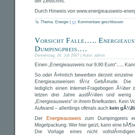
der Zeitschrift.
Durch Hinweis von www.energieausweis-energ
Thema:
Energie
|
Kommentare geschlossen
Vorsicht Falle….. Energieaus
Dumpingpreis….
Donnerstag, 26. Juli 2007 | Autor:
admin
Einen „Energieausweis nur 9,90 Euro“….. Kan
So oder Ã¤hnlich bewerben derzeit einzelne 
Energieausweisen fÃ¼r GebÃ¤ude. Die
lediglich einen Internet-Fragebogen Ã¼ber 
letzen drei Jahre ausfÃ¼llen und wenig s
„Energieausweis“ in ihrem Briefkasten. Kein Vo
Aufwand – allerdings oftmals auch
kein gÃ¼lt
Der
Energieausweis
zum Dumpingpreis erw
Mogelpackung. Wer hier geizt, kann eine bÃ¶
Die Vorlage eines nicht vollstÃ¤ndig