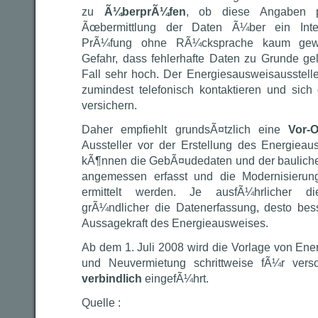
zu
Ã¼berprÃ¼fen
, ob diese Angaben p
Ãœbermittlung der Daten Ã¼ber ein Inter
PrÃ¼fung ohne RÃ¼cksprache kaum gewÃ¤
Gefahr, dass fehlerhafte Daten zu Grunde gel
Fall sehr hoch. Der Energiesausweisausstell
zumindest telefonisch kontaktieren und sich 
versichern.
Daher empfiehlt grundsÃ¤tzlich eine
Vor-
Aussteller vor der Erstellung des Energiea
kÃ¶nnen die GebÃ¤udedaten und der baulic
angemessen erfasst und die Modernisierun
ermittelt werden. Je ausfÃ¼hrlicher d
grÃ¼ndlicher die Datenerfassung, desto bes
Aussagekraft des Energieausweises.
Ab dem 1. Juli 2008 wird die Vorlage von Ene
und Neuvermietung schrittweise fÃ¼r ver
verbindlich
eingefÃ¼hrt.
Quelle :