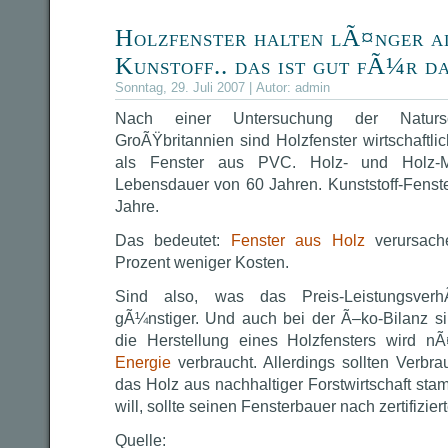
Holzfenster halten lÃ¤nger a
Kunstoff.. das ist gut fÃ¼r d
Sonntag, 29. Juli 2007 | Autor:
admin
Nach einer Untersuchung der Natursc
GroÃŸbritannien sind Holzfenster wirtschaftl
als Fenster aus PVC. Holz- und Holz-Me
Lebensdauer von 60 Jahren. Kunststoff-Fenste
Jahre.
Das bedeutet:
Fenster aus Holz
verursach
Prozent weniger Kosten.
Sind also, was das Preis-LeistungsverhÃ
gÃ¼nstiger. Und auch bei der Ã–ko-Bilanz s
die Herstellung eines Holzfensters wird n
Energie
verbraucht. Allerdings sollten Verbr
das Holz aus nachhaltiger Forstwirtschaft sta
will, sollte seinen Fensterbauer nach zertifizie
Quelle: