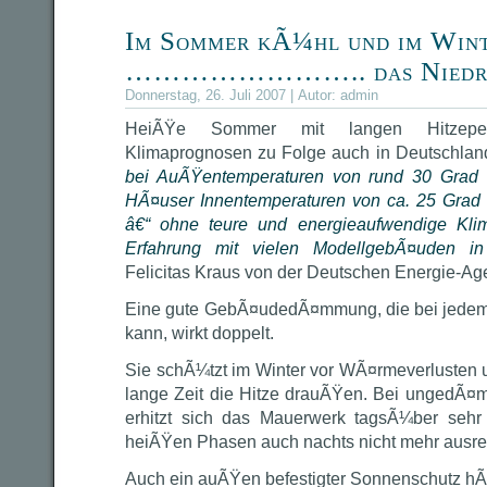
Im Sommer kÃ¼hl und im Win
…………………….. das Niedrig
Donnerstag, 26. Juli 2007 | Autor:
admin
HeiÃŸe Sommer mit langen Hitzeper
Klimaprognosen zu Folge auch in Deutschlan
bei AuÃŸentemperaturen von rund 30 Grad
HÃ¤user Innentemperaturen von ca. 25 Grad 
â€“ ohne teure und energieaufwendige Kli
Erfahrung mit vielen ModellgebÃ¤uden i
Felicitas Kraus von der Deutschen Energie-Ag
Eine gute GebÃ¤udedÃ¤mmung, die bei jede
kann, wirkt doppelt.
Sie schÃ¼tzt im Winter vor WÃ¤rmeverlusten
lange Zeit die Hitze drauÃŸen. Bei ungedÃ
erhitzt sich das Mauerwerk tagsÃ¼ber sehr
heiÃŸen Phasen auch nachts nicht mehr ausre
Auch ein auÃŸen befestigter Sonnenschutz hÃ¤