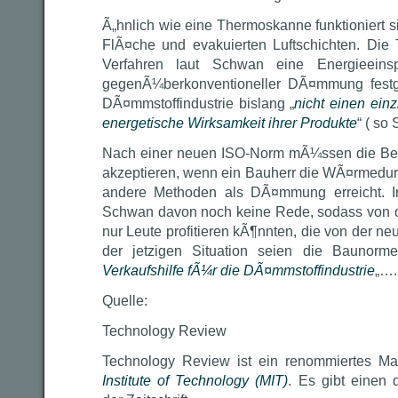
Ã„hnlich wie eine Thermoskanne funktioniert si
FlÃ¤che und evakuierten Luftschichten. Die
Verfahren laut Schwan eine Energieein
gegenÃ¼berkonventioneller DÃ¤mmung festg
DÃ¤mmstoffindustrie bislang „
nicht einen ei
energetische Wirksamkeit ihrer Produkte
“ ( so
Nach einer neuen ISO-Norm mÃ¼ssen die Beh
akzeptieren, wenn ein Bauherr die WÃ¤rmedur
andere Methoden als DÃ¤mmung erreicht. I
Schwan davon noch keine Rede, sodass von 
nur Leute profitieren kÃ¶nnten, die von der n
der jetzigen Situation seien die Baunorm
Verkaufshilfe fÃ¼r die DÃ¤mmstoffindustrie
„….
Quelle:
Technology Review
Technology Review ist ein renommiertes M
Institute of Technology (MIT)
. Es gibt einen 