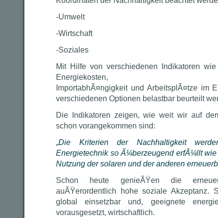
Koordinaten der Nachhaltigkeit beachtet werde
-Umwelt
-Wirtschaft
-Soziales
Mit Hilfe von verschiedenen Indikatoren wi
Energiekosten,
ImportabhÃ¤ngigkeit und ArbeitsplÃ¤tze im 
verschiedenen Optionen belastbar beurteilt we
Die Indikatoren zeigen, wie weit wir auf d
schon vorangekommen sind:
„
Die Kriterien der Nachhaltigkeit wer
Energietechnik so Ã¼berzeugend erfÃ¼llt wie
Nutzung der solaren und der anderen erneuer
Schon heute genieÃŸen die erneuer
auÃŸerordentlich hohe soziale Akzeptanz. S
global einsetzbar und, geeignete energi
vorausgesetzt, wirtschaftlich.