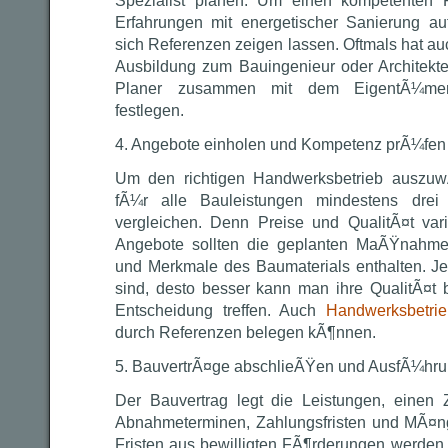
Spezialist planen. Um einen kompetenten 
Erfahrungen mit energetischer Sanierung au
sich Referenzen zeigen lassen. Oftmals hat au
Ausbildung zum Bauingenieur oder Architekte
Planer zusammen mit dem EigentÃ¼m
festlegen.
4. Angebote einholen und Kompetenz prÃ¼fen
Um den richtigen Handwerksbetrieb auszuwÃ
fÃ¼r alle Bauleistungen mindestens drei
vergleichen. Denn Preise und QualitÃ¤t varii
Angebote sollten die geplanten MaÃŸnahme
und Merkmale des Baumaterials enthalten. Je 
sind, desto besser kann man ihre QualitÃ¤t b
Entscheidung treffen. Auch
Handwerksbetri
durch Referenzen belegen kÃ¶nnen.
5. BauvertrÃ¤ge abschlieÃŸen und AusfÃ¼hru
Der Bauvertrag legt die Leistungen, einen Z
Abnahmeterminen, Zahlungsfristen und MÃ¤n
Fristen aus bewilligten FÃ¶rderungen werden e