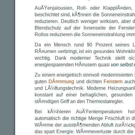
AuÃŸenjalousien, Roll- oder KlapplÃ¤den, 
beschichtet sind, kÃ¶nnen die Sonneneinstrah
reduzieren. Deutlich weniger wirksam, aber d
Blendschutz auf der Innenseite der Fenster
Rollos reduzieren die Sonneneinstrahlung imm
Da ein Mensch rund 90 Prozent seines L
RÃ¤umen verbringt, ist ein gesundes Wohnkl
wichtig. Dank moderner Technik stellt s
energiesparenden HÃ¤usern quasi
von selbst
e
Zu einem energetisch sinnvoll modernisierten
guten
DÃ¤mmung
und dichten
Fenstern
auch
und LÃ¼ftungstechnik. Moderne Heizungsan
konstant auf einer behaglichen, gesunde
stÃ¤ndigen Griff an den Thermostatregler.
Bei kÃ¼hleren AuÃŸentemperaturen hol
automatisch die richtige Menge Frischluft in 
WÃ¤rme der ausstrÃ¶menden Abluft zurÃ¼ck
das spart Energie. WÃ¤rmeverluste durch di