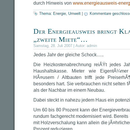
durch Hinweis von
www.energieausweis-energ
Thema:
Energie
,
Umwelt
|
Kommentare geschloss
Der Energieausweis bringt Kl
„zweite Miete“…
Samstag, 28. Juli 2007 | Autor:
admin
Jedes Jahr der gleiche Schock…..
Die Heizkostenabrechnung reiÃŸt jedes Jah
Haushaltskasse. Mieter wie EigentÃ¼mer 
HÃ¤usern / Altbauten trifft jede Preiser
besonders hart. Sie verbrauchen nicht selten
als der Nachbar im einem Neubau.
Dabei steckt in nahezu jedem Haus ein potenz
Um 60 bis 80 Prozent kann der Energieverbr
rundum fachgerecht modernisiert wird. Bere
mit Holzverschalung kann allein die jÃ¤hrlich
Prozent reduzieren.