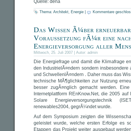
Quelle: dena
Thema:
Architekt
,
Energie
|
Kommentare geschlos
Das Wissen Ã¼ber erneuerbare
Voraussetzung fÃ¼r eine nach
Energieversorgung aller Men
Mittwoch, 25. Juli 2007 | Autor:
admin
Die Energiefrage und damit die Klimafrage ent
den IndustrielÃ¤ndern sondern insbesondere 
und SchwellenlÃ¤ndern . Daher muss das Wis
technische MÃ¶glichkeiten zur Nutzung erneu
besser zugÃ¤nglich gemacht werden. Eine 
Internetplattform REnKnow.Net, die 2005 auf In
Solare Energieversorgungstechnik 
renewables2004, gegrÃ¼ndet wurde.
Auf dem Symposium zeigten die Wissenschaft
geleistet wurde, welche ersten Erfolge es 
Etappen das Projekt weiter ausgebaut werden s