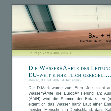
Bau + H
Hausbau, Bauen, Han
Beiträge vom » Juli, 2007 «
Die WasserhÃ¤rte des Leitung
EU-weit einheitlich geregelt
Montag, 30. Juli 2007 | Autor:
admin
Die D-Mark wurde zum Euro. Jetzt steht a
WasserhÃ¤rte die EuropÃ¤isierung an: Au
(Â°dH) wird die Summe der Erdalkalien (
eigentlich das Wasser hart? Laut einer Em
meisten Menschen in Deutschland, dass Ka