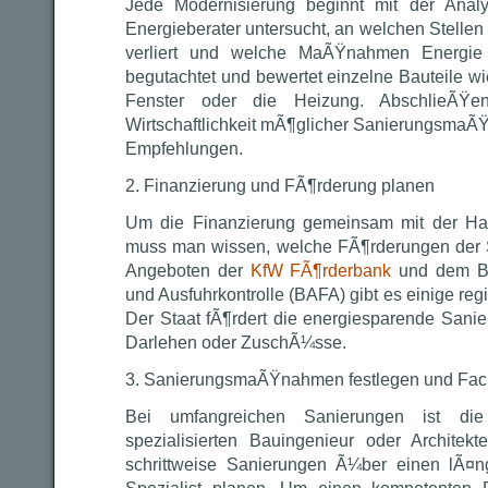
Jede Modernisierung beginnt mit der Ana
Energieberater untersucht, an welchen Stellen
verliert und welche MaÃŸnahmen Energie
begutachtet und bewertet einzelne Bauteile 
Fenster oder die Heizung. AbschlieÃŸe
Wirtschaftlichkeit mÃ¶glicher SanierungsmaÃ
Empfehlungen.
2. Finanzierung und FÃ¶rderung planen
Um die Finanzierung gemeinsam mit der Ha
muss man wissen, welche FÃ¶rderungen der S
Angeboten der
KfW FÃ¶rderbank
und dem Bu
und Ausfuhrkontrolle (BAFA) gibt es einige r
Der Staat fÃ¶rdert die energiesparende Sani
Darlehen oder ZuschÃ¼sse.
3. SanierungsmaÃŸnahmen festlegen und Fac
Bei umfangreichen Sanierungen ist di
spezialisierten Bauingenieur oder Architekt
schrittweise Sanierungen Ã¼ber einen lÃ¤ng