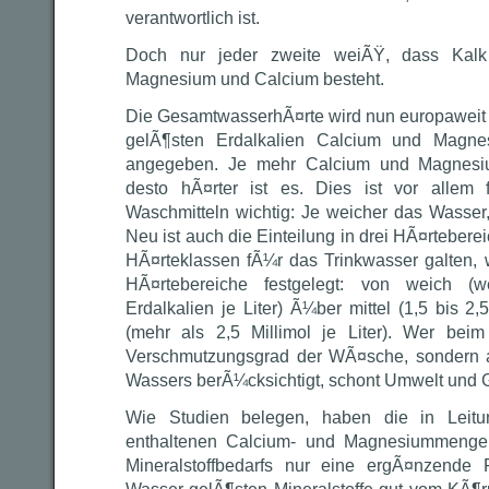
verantwortlich ist.
Doch nur jeder zweite weiÃŸ, dass Kalk 
Magnesium und Calcium besteht.
Die GesamtwasserhÃ¤rte wird nun europaweit
gelÃ¶sten Erdalkalien Calcium und Magnes
angegeben. Je mehr Calcium und Magnesiu
desto hÃ¤rter ist es. Dies ist vor allem
Waschmitteln wichtig: Je weicher das Wasser,
Neu ist auch die Einteilung in drei HÃ¤rtebere
HÃ¤rteklassen fÃ¼r das Trinkwasser galten, w
HÃ¤rtebereiche festgelegt: von weich (w
Erdalkalien je Liter) Ã¼ber mittel (1,5 bis 2,5 
(mehr als 2,5 Millimol je Liter). Wer be
Verschmutzungsgrad der WÃ¤sche, sondern 
Wassers berÃ¼cksichtigt, schont Umwelt und G
Wie Studien belegen, haben die in Leitu
enthaltenen Calcium- und Magnesiummenge
Mineralstoffbedarfs nur eine ergÃ¤nzende