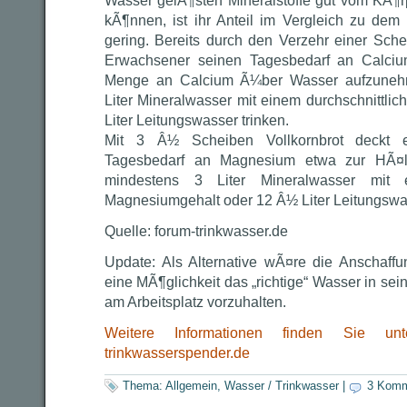
Wasser gelÃ¶sten Mineralstoffe gut vom KÃ
kÃ¶nnen, ist ihr Anteil im Vergleich zu dem 
gering. Bereits durch den Verzehr einer Sch
Erwachsener seinen Tagesbedarf an Calciu
Menge an Calcium Ã¼ber Wasser aufzunehm
Liter Mineralwasser mit einem durchschnittli
Liter Leitungswasser trinken.
Mit 3 Â½ Scheiben Vollkornbrot deckt 
Tagesbedarf an Magnesium etwa zur HÃ¤l
mindestens 3 Liter Mineralwasser mit ei
Magnesiumgehalt oder 12 Â½ Liter Leitungswas
Quelle: forum-trinkwasser.de
Update: Als Alternative wÃ¤re die Anschaff
eine MÃ¶glichkeit das „richtige“ Wasser in s
am Arbeitsplatz vorzuhalten.
Weitere Informationen finden Sie unt
trinkwasserspender.de
Thema:
Allgemein
,
Wasser / Trinkwasser
|
3 Komm