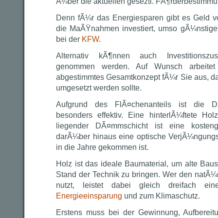
Ã¼ber die aktuellen geseztl. FÃ¶rderbestimm
Denn fÃ¼r das Energiesparen gibt es Geld v
die MaÃŸnahmen investiert, umso gÃ¼nstiger
bei der
KFW
.
Alternativ kÃ¶nnen auch Investitionsz
genommen werden. Auf Wunsch arbeitet 
abgestimmtes Gesamtkonzept fÃ¼r Sie aus, das
umgesetzt werden sollte.
Aufgrund des FlÃ¤chenanteils ist die
besonders effektiv. Eine hinterlÃ¼ftete Hol
liegender DÃ¤mmschicht ist eine koste
darÃ¼ber hinaus eine optische VerjÃ¼ngungs
in die Jahre gekommen ist.
Holz ist das ideale Baumaterial, um alte Bau
Stand der Technik zu bringen. Wer den natÃ¼r
nutzt, leistet dabei gleich dreifach ei
Energieeinsparung
und zum Klimaschutz.
Erstens muss bei der Gewinnung, Aufbereit