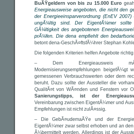
BuÃŸgeldern von bis zu 15.000 Euro
geah
Energieausweise angeboten, die nicht den g
der Energieeinsparverordnung (EnEV 2007)
ungÃ¼ltig sind. Der EigentÃ¼mer sollte
GÃ¼ltigkeit des angebotenen Energieauswei
prÃ¼fen.
Die dena empfiehlt den bedarfsorie
betont dena-GeschÃ¤ftsfÃ¼hrer Stephan Kohle
Die folgenden Kriterien helfen Angebote richtig
– Dem Energieausweis mÃ¼ss
Modernisierungsempfehlungen beigefÃ¼gt w
gemessenen Verbrauchswerten oder dem rec
beruht. Dazu sollte der Aussteller die vorha
QualitÃ¤t von WÃ¤nden und Fenstern vor O
Sanierungstipps, ist der Energieaus
Vereinbarung zwischen EigentÃ¼mer und Auss
Empfehlungen ist nicht zulÃ¤ssig.
– Die GebÃ¤udemaÃŸe und der Energie
EigentÃ¼mer zwar selbst erhoben und an den
Ã¼bermittelt werden. Allerdings ist der Ausstel