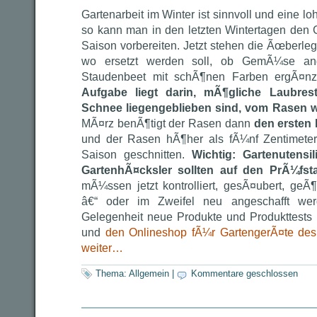
Gartenarbeit im Winter ist sinnvoll und eine l
so kann man in den letzten Wintertagen den 
Saison vorbereiten. Jetzt stehen die Ãœberle
wo ersetzt werden soll, ob GemÃ¼se ang
Staudenbeet mit schÃ¶nen Farben ergÃ¤nz
Aufgabe liegt darin, mÃ¶gliche Laubres
Schnee liegengeblieben sind, vom Rasen
MÃ¤rz benÃ¶tigt der Rasen dann
den ersten 
und der Rasen hÃ¶her als fÃ¼nf Zentimeter,
Saison geschnitten.
Wichtig: Gartenutensi
GartenhÃ¤cksler sollten auf den PrÃ¼fst
mÃ¼ssen jetzt kontrolliert, gesÃ¤ubert, geÃ
â€“ oder im Zweifel neu angeschafft wer
Gelegenheit neue Produkte und Produkttests i
und
den Onlineshop fÃ¼r GartengerÃ¤te des
weiter…
Thema:
Allgemein
|
Kommentare geschlossen