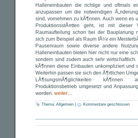
Halleneinbauten die richtige und oftmals e
anzupassen um die notwendigen Ã„nderung
sind, vornehmen zu kÃ¶nnen. Auch wenn es 
ProduktionsstÃ¤tten geht, ist mit dieser 
Raumaufteilung schon bei der Bauplanung 
sich zum Beispiel als Raum fÃ¼r ein Meisterb
Pausenraum sowie diverse andere Nutzung
Halleneinbauten bieten hier nicht nur eine s
sondern sind zudem auch sehr wirtschaftlich.
kÃ¶nnen diese Einbauten unkompliziert und 
Weiterhin passen sie sich den Ã¶rtlichen Umg
LÃ¶sungsmÃ¶glichkeiten kÃ¶nnen
Produktionsbetrieb umgesetzt und Anpassu
werden.
weiter…
Thema:
Allgemein
|
Kommentare geschlossen