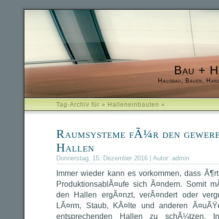
Bau + H
Hausbau, Bauen, Han
Tag-Archiv für » Halleneinbauten «
Raumsysteme fÃ¼r den gewerbl
Hallen
Donnerstag, 15. Dezember 2016 | Autor:
admin
Immer wieder kann es vorkommen, dass Ã¶rt
ProduktionsablÃ¤ufe sich Ã¤ndern. Somit mÃ
den Hallen ergÃ¤nzt, verÃ¤ndert oder ver
LÃ¤rm, Staub, KÃ¤lte und anderen Ã¤uÃŸe
entsprechenden Hallen zu schÃ¼tzen. I