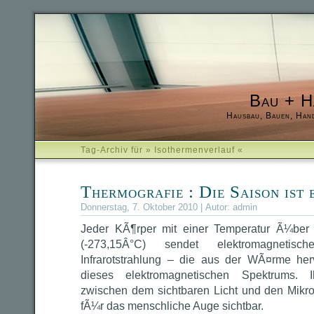
Bau + H
Hausbau, Bauen, Han
Tag-Archiv für » Isothermenverlauf «
Thermografie : Die Saison ist 
Donnerstag, 7. Oktober 2010 | Autor:
admin
Jeder KÃ¶rper mit einer Temperatur Ã¼ber
(-273,15Â°C) sendet elektromagneti
Infrarotstrahlung – die aus der WÃ¤rme her
dieses elektromagnetischen Spektrums. I
zwischen dem sichtbaren Licht und den Mikrow
fÃ¼r das menschliche Auge sichtbar.