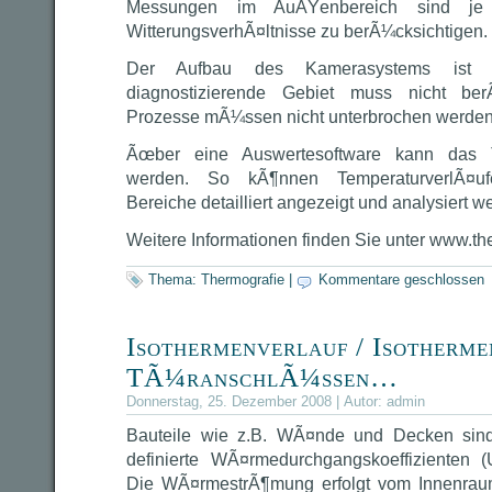
Messungen im AuÃŸenbereich sind j
WitterungsverhÃ¤ltnisse zu berÃ¼cksichtigen.
Der Aufbau des Kamerasystems ist u
diagnostizierende Gebiet muss nicht ber
Prozesse mÃ¼ssen nicht unterbrochen werden
Ãœber eine Auswertesoftware kann das 
werden. So kÃ¶nnen TemperaturverlÃ¤ufe,
Bereiche detailliert angezeigt und analysiert w
Weitere Informationen finden Sie unter www.t
Thema:
Thermografie
|
Kommentare geschlossen
Isothermenverlauf / Isotherme
TÃ¼ranschlÃ¼ssen…
Donnerstag, 25. Dezember 2008 | Autor:
admin
Bauteile wie z.B. WÃ¤nde und Decken sin
definierte WÃ¤rmedurchgangskoeffizienten (
Die WÃ¤rmestrÃ¶mung erfolgt vom Innenrau