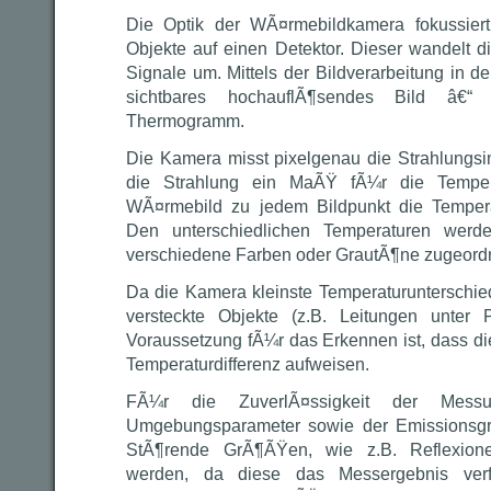
Die Optik der WÃ¤rmebildkamera fokussiert 
Objekte auf einen Detektor. Dieser wandelt di
Signale um. Mittels der Bildverarbeitung in 
sichtbares hochauflÃ¶sendes Bild â€
Thermogramm.
Die Kamera misst pixelgenau die Strahlungsin
die Strahlung ein MaÃŸ fÃ¼r die Temper
WÃ¤rmebild zu jedem Bildpunkt die Temper
Den unterschiedlichen Temperaturen wer
verschiedene Farben oder GrautÃ¶ne zugeordn
Da die Kamera kleinste Temperaturunterschi
versteckte Objekte (z.B. Leitungen unter P
Voraussetzung fÃ¼r das Erkennen ist, dass di
Temperaturdifferenz aufweisen.
FÃ¼r die ZuverlÃ¤ssigkeit der Mess
Umgebungsparameter sowie der Emissionsgr
StÃ¶rende GrÃ¶ÃŸen, wie z.B. Reflexio
werden, da diese das Messergebnis ver