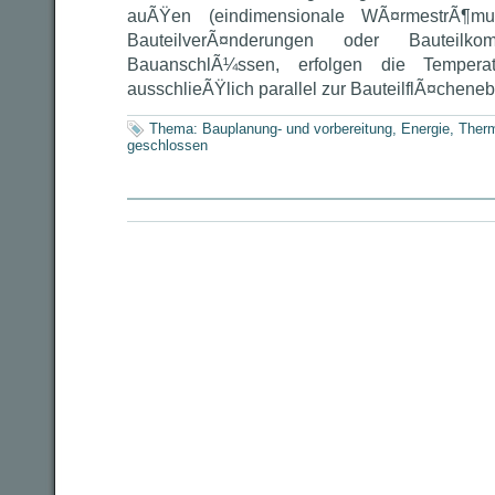
auÃŸen (eindimensionale WÃ¤rmestrÃ¶mu
BauteilverÃ¤nderungen oder Bauteilko
BauanschlÃ¼ssen, erfolgen die Temperat
ausschlieÃŸlich parallel zur BauteilflÃ¤chene
Thema:
Bauplanung- und vorbereitung
,
Energie
,
Therm
geschlossen