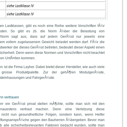
en Lastklassen, gibt es noch eine Reihe weitere Vorschriften fÃ¼r
sten. So gibt es zb. die Norm Ã¼ber die Belastung von
e Norm sagt aus, dass auf jedem GerÃ¼st nur jeweils eine
em vollem zugelassenem Gewicht belastet werden darf. FÃ¼r die
werker die dieses GerÃ¼st betreten, bedeutet dieser Aspekt einen
Sicherheit. Denn wenn diese Normen und Vorschriften nicht beachtet
chen UnfÃ¤llen kommen.
 ist die Firma Layher. Dabei bietet dieser Hersteller, wie auch viele
e grosse Produktpalette. Zur der gehÃ¶ren ModulgerÃ¼ste,
teinhausungen und FahrgerÃ¼ste.
nn vertrauen
 ein GerÃ¼st privat stellen mÃ¶chte, sollte man sich mit den
n genauestens vertraut machen. Denn eine Verletzung diese
at nicht nun gesundheitliche Folgen, sondern kann, wenn Helfer
n HaftungsansprÃ¼che gegen den Bauherren Ã¼bergeben. Bevor man
 ob alle sicherheitsrelevanten Faktoren bedacht wurden, sollte man