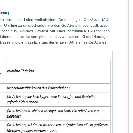
ichtig
ann hier dem Laien weiterhelfen. Denn es gibt GerÃ¼ste fÃ¼r
n. Um hier zu unterscheiden, werden GerÃ¼ste in sog. Lastklassen
sse sagt aus, welches Gewicht auf einer bestimmten FlÃ¤che des
eben den Lastklassen gibt es noch zwei weitere Klassifizierungen
klasse und die Klassifizierung der lichten HÃ¶he eines GerÃ¼stes.