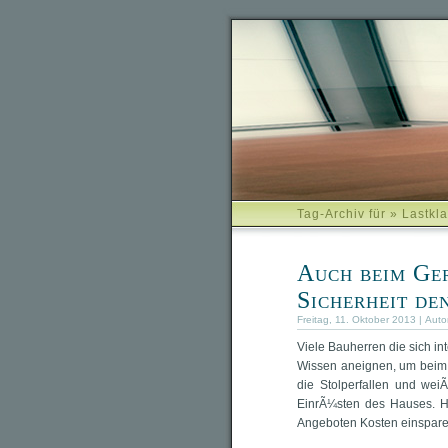
Tag-Archiv für » Lastkl
Auch beim Ge
Sicherheit de
Freitag, 11. Oktober 2013 | Auto
Viele Bauherren die sich i
Wissen aneignen, um beim 
die Stolperfallen und we
EinrÃ¼sten des Hauses. H
Angeboten Kosten einspare