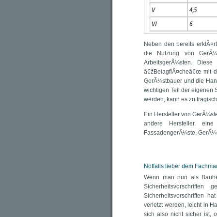
Neben den bereits erklÃ¤rt
die Nutzung von GerÃ¼
ArbeitsgerÃ¼sten. Dies
â€žBelagflÃ¤cheâ€œ mit d
GerÃ¼stbauer und die Hand
wichtigen Teil der eigenen 
werden, kann es zu tragis
Ein Hersteller von GerÃ¼sten
andere Hersteller, ein
FassadengerÃ¼ste, GerÃ¼s
Notfalls lieber dem Fachma
Wenn man nun als Bauherr
Sicherheitsvorschrifte
Sicherheitsvorschriften h
verletzt werden, leicht i
sich also nicht sicher ist,