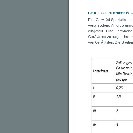
Lastklassen zu kennen ist w
Ein GerÃ¼st-Spezialist k
verschiedene Anforderunge
eingeteilt. Eine Lastkla
GerÃ¼stes zu tragen hat. N
von GerÃ¼sten. Die Breiten