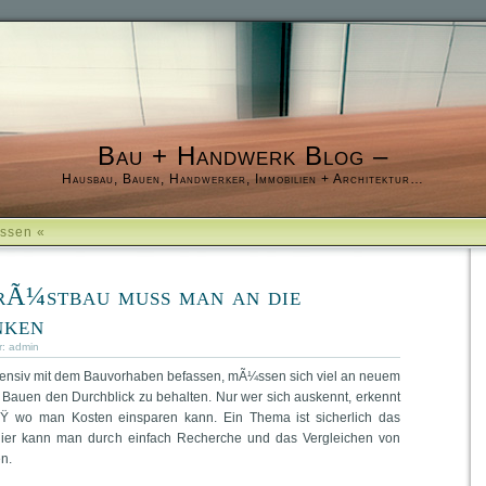
Bau + Handwerk Blog –
Hausbau, Bauen, Handwerker, Immobilien + Architektur…
assen «
rÃ¼stbau muss man an die
nken
r:
admin
ntensiv mit dem Bauvorhaben befassen, mÃ¼ssen sich viel an neuem
Bauen den Durchblick zu behalten. Nur wer sich auskennt, erkennt
iÃŸ wo man Kosten einsparen kann. Ein Thema ist sicherlich das
ier kann man durch einfach Recherche und das Vergleichen von
n.