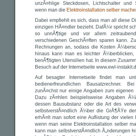
unzÃ¤hlige Steckdosen, Lichtschalter und S
wenn man die
Elektroinstallation selber mach
Dabei empfiehlt es sich, dass man all diese 
einzigen HÃ¤ndler bezieht. DafÃ¼r spricht sc
so unnÃ¶tige und vor allem zeitraube
verschiedenen GeschÃ¤ften sparen kann. Zud
Rechnungen an, sodass die Kosten Ã¼bersc
hinaus kann man es leichter Ã¼berblicken, 
benÃ¶tigten Utensilien hat. In diesem Zusamm
Besuch auf der Internetseite www.ewl-instakit.d
Auf besagter Internetseite findet man u
bedienerfreundlichen Bausatzrechner. 
zunÃ¤chst nur einige Angaben zum eigenen 
Dazu zÃ¤hlen beispielsweise Angaben Ã¼b
dessen Bausubstanz oder die Art des verw
selbstverstÃ¤ndlich Ã¼ber die GrÃ¶ÃŸe de
erhÃ¤lt man sofort eine Auflistung der vielen
wenn man seine Elektroinstallation selber ma
kann man selbstverstÃ¤ndlich Ã„nderungen hin