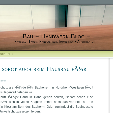
Bau + Handwerk Blog –
Hausbau, Bauen, Handwerker, Immobilien + Architektur…
tschutz «
 sorgt auch beim Hausbau fÃ¼r
admin
schutz als HÃ¼rde fÃ¼r Bauherren. In Nordrhein-Westfalen lÃ¤uft
das Gegenteil belegen will.
utz lÃ¤ngst Hand in Hand gehen sollten, ist fast schon eine
s hÃ¤lt sich in vielen KÃ¶pfen immer noch das Vorurteil, auf die
in Klotz am Bein des Bauherrn. Oder zumindest die Bauindustrie
Umweltschutzgesetzen leiden.