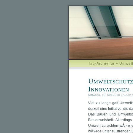
Tag-Archiv für » Umwel
Umweltschutz
Innovationen
Mittwoch, 18. Mai 2016 | Autor:
Viel zu lange galt Umwelt
derzeit eine Initiative, die 
Das Bauen und Umweltsch
Binsenweisheit. Allerding
Umwelt zu achten wÃ¤re e
wÃ¼rde unter zu strengen 