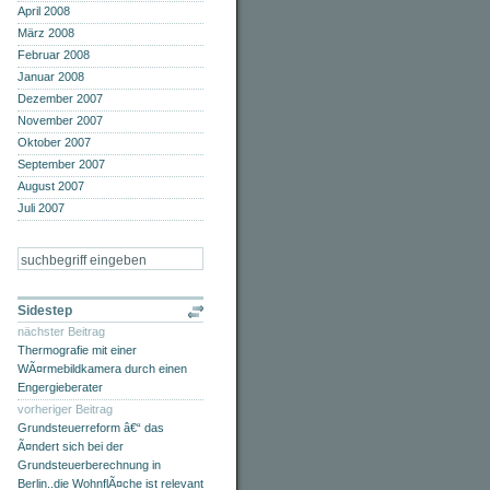
April 2008
März 2008
Februar 2008
Januar 2008
Dezember 2007
November 2007
Oktober 2007
September 2007
August 2007
Juli 2007
Sidestep
nächster Beitrag
Thermografie mit einer
WÃ¤rmebildkamera durch einen
Engergieberater
vorheriger Beitrag
Grundsteuerreform â€“ das
Ã¤ndert sich bei der
Grundsteuerberechnung in
Berlin..die WohnflÃ¤che ist relevant