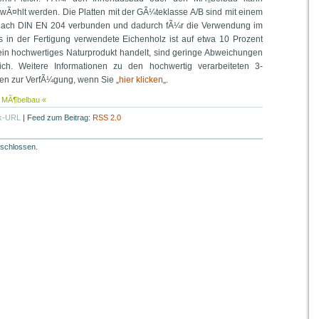
Ã¤hlt werden. Die Platten mit der GÃ¼teklasse A/B sind mit einem
m nach DIN EN 204 verbunden und dadurch fÃ¼r die Verwendung im
s in der Fertigung verwendete Eichenholz ist auf etwa 10 Prozent
ein hochwertiges Naturprodukt handelt, sind geringe Abweichungen
ch. Weitere Informationen zu den hochwertig verarbeiteten 3-
hen zur VerfÃ¼gung, wenn Sie „
hier klicken
„.
,
MÃ¶belbau
«
k-URL
|
Feed zum Beitrag:
RSS 2.0
schlossen.