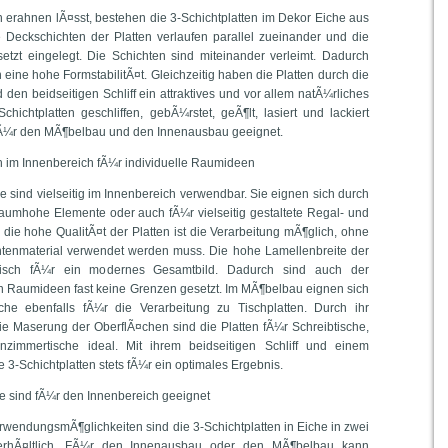
erahnen lÃ¤sst, bestehen die 3-Schichtplatten im Dekor Eiche aus
e Deckschichten der Platten verlaufen parallel zueinander und die
setzt eingelegt. Die Schichten sind miteinander verleimt. Dadurch
n eine hohe FormstabilitÃ¤t. Gleichzeitig haben die Platten durch die
den beidseitigen Schliff ein attraktives und vor allem natÃ¼rliches
hichtplatten geschliffen, gebÃ¼rstet, geÃ¶lt, lasiert und lackiert
fÃ¼r den MÃ¶belbau und den Innenausbau geeignet.
ch im Innenbereich fÃ¼r individuelle Raumideen
he sind vielseitig im Innenbereich verwendbar. Sie eignen sich durch
 raumhohe Elemente oder auch fÃ¼r vielseitig gestaltete Regal- und
ie hohe QualitÃ¤t der Platten ist die Verarbeitung mÃ¶glich, ohne
ntenmaterial verwendet werden muss. Die hohe Lamellenbreite der
optisch fÃ¼r ein modernes Gesamtbild. Dadurch sind auch der
en Raumideen fast keine Grenzen gesetzt. Im MÃ¶belbau eignen sich
iche ebenfalls fÃ¼r die Verarbeitung zu Tischplatten. Durch ihr
e Maserung der OberflÃ¤chen sind die Platten fÃ¼r Schreibtische,
immertische ideal. Mit ihrem beidseitigen Schliff und einem
e 3-Schichtplatten stets fÃ¼r ein optimales Ergebnis.
he sind fÃ¼r den Innenbereich geeignet
wendungsmÃ¶glichkeiten sind die 3-Schichtplatten in Eiche in zwei
erhÃ¤ltlich. FÃ¼r den Innenausbau oder den MÃ¶belbau kann