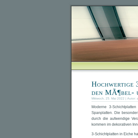
Hochwertige 3
den MÃ¶bel- 
Mittwoch, 25. Mai 2022 | Autor:
Moderne 3-Schichtplatten
Spanplatten. Die besonder
durch die aufwendige Vera
kommen im dekorativen Inne
3-Schichtplatten in Eiche 