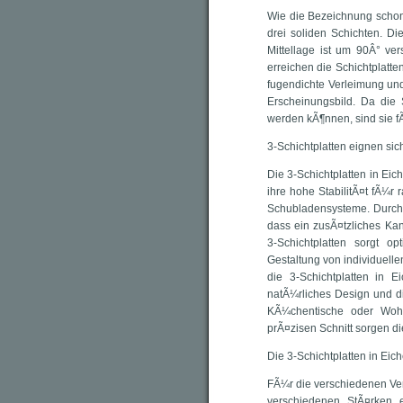
Wie die Bezeichnung schon 
drei soliden Schichten. Di
Mittellage ist um 90Â° ver
erreichen die Schichtplatte
fugendichte Verleimung und 
Erscheinungsbild. Da die Sc
werden kÃ¶nnen, sind sie 
3-Schichtplatten eignen si
Die 3-Schichtplatten in Eic
ihre hohe StabilitÃ¤t fÃ¼r
Schubladensysteme. Durch d
dass ein zusÃ¤tzliches Ka
3-Schichtplatten sorgt 
Gestaltung von individuell
die 3-Schichtplatten in E
natÃ¼rliches Design und di
KÃ¼chentische oder Wohnz
prÃ¤zisen Schnitt sorgen di
Die 3-Schichtplatten in Eic
FÃ¼r die verschiedenen Ver
verschiedenen StÃ¤rken 