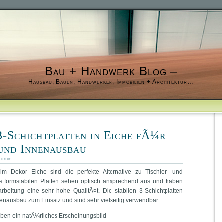
Bau + Handwerk Blog –
Hausbau, Bauen, Handwerker, Immobilien + Architektur…
-Schichtplatten in Eiche fÃ¼r
und Innenausbau
admin
 im Dekor Eiche sind die perfekte Alternative zu Tischler- und
s formstabilen Platten sehen optisch ansprechend aus und haben
rbeitung eine sehr hohe QualitÃ¤t. Die stabilen 3-Schichtplatten
nausbau zum Einsatz und sind sehr vielseitig verwendbar.
haben ein natÃ¼rliches Erscheinungsbild