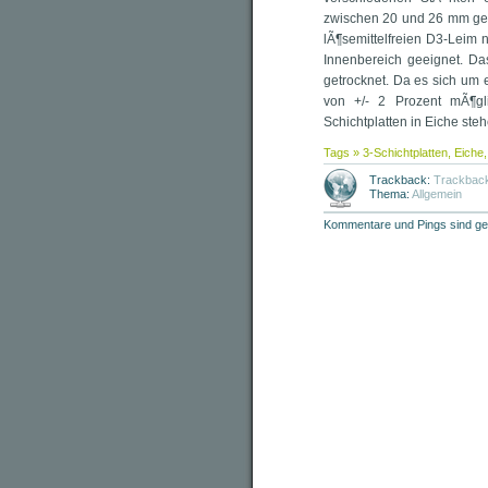
zwischen 20 und 26 mm gew
lÃ¶semittelfreien D3-Lei
Innenbereich geeignet. Da
getrocknet. Da es sich um 
von +/- 2 Prozent mÃ¶gli
Schichtplatten in Eiche ste
Tags »
3-Schichtplatten
,
Eiche
Trackback:
Trackbac
Thema:
Allgemein
Kommentare und Pings sind ge