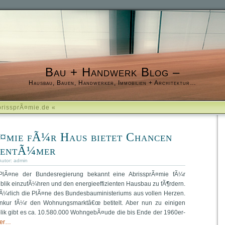
Bau + Handwerk Blog –
Hausbau, Bauen, Handwerker, Immobilien + Architektur…
brissprÃ¤mie.de «
Ã¤mie fÃ¼r Haus bietet Chancen
gentÃ¼mer
Autor:
admin
 PlÃ¤ne der Bundesregierung bekannt eine AbrissprÃ¤mie fÃ¼r
lik einzufÃ¼hren und den energieeffizienten Hausbau zu fÃ¶rdern.
¼rlich die PlÃ¤ne des Bundesbauministeriums aus vollen Herzen.
lenkur fÃ¼r den Wohnungsmarktâ€œ betitelt. Aber nun zu einigen
lik gibt es ca. 10.580.000 WohngebÃ¤ude die bis Ende der 1960er-
ter…