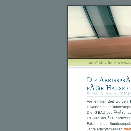
Tag-Archiv für » www.a
Die Abrisspr
fÃ¼r Hausei
Sonntag, 21. November 2010 | 
Vor einiger Zeit wurden
HÃ¤user in der Bundesrepub
Die IG BAU begrÃ¼ÃŸt natÃ
Es wird als â€žFrischzel
Fakten. In der Bundesrepub
Jahre errichtet wurden.
wei