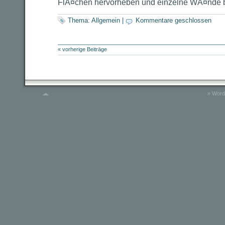
FlÃ¤chen hervorheben und einzelne WÃ¤nde 
Thema:
Allgemein
|
Kommentare geschlossen
« vorherige Beiträge
»
Word