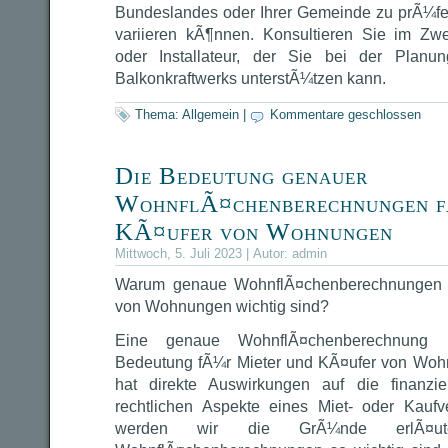
Bundeslandes oder Ihrer Gemeinde zu prÃ¼fen
variieren kÃ¶nnen. Konsultieren Sie im Zwe
oder Installateur, der Sie bei der Plan
Balkonkraftwerks unterstÃ¼tzen kann.
Thema:
Allgemein
|
Kommentare geschlossen
Die Bedeutung genauer
WohnflÃ¤chenberechnungen f
KÃ¤ufer von Wohnungen
Mittwoch, 5. Juli 2023 | Autor:
admin
Warum genaue WohnflÃ¤chenberechnungen f
von Wohnungen wichtig sind?
Eine genaue WohnflÃ¤chenberechnung i
Bedeutung fÃ¼r Mieter und KÃ¤ufer von Wo
hat direkte Auswirkungen auf die finanzie
rechtlichen Aspekte eines Miet- oder Kaufve
werden wir die GrÃ¼nde erlÃ¤ut