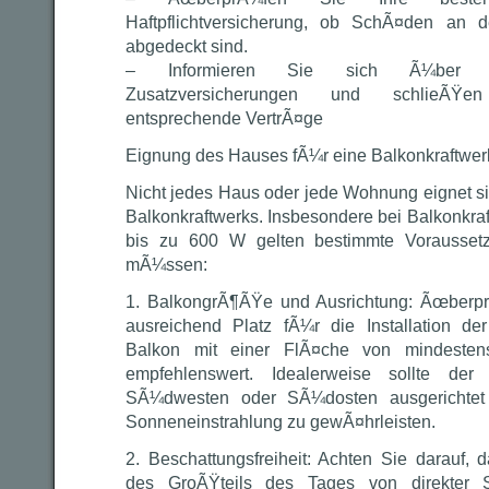
Haftpflichtversicherung, ob SchÃ¤den an d
abgedeckt sind.
– Informieren Sie sich Ã¼ber even
Zusatzversicherungen und schlieÃŸe
entsprechende VertrÃ¤ge
Eignung des Hauses fÃ¼r eine Balkonkraftwe
Nicht jedes Haus oder jede Wohnung eignet si
Balkonkraftwerks. Insbesondere bei Balkonkraf
bis zu 600 W gelten bestimmte Voraussetz
mÃ¼ssen:
1. BalkongrÃ¶ÃŸe und Ausrichtung: Ãœberpr
ausreichend Platz fÃ¼r die Installation de
Balkon mit einer FlÃ¤che von mindestens
empfehlenswert. Idealerweise sollte d
SÃ¼dwesten oder SÃ¼dosten ausgerichtet 
Sonneneinstrahlung zu gewÃ¤hrleisten.
2. Beschattungsfreiheit: Achten Sie darauf,
des GroÃŸteils des Tages von direkter S