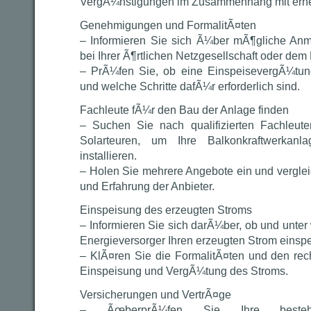
VergÃ¼nstigungen im Zusammenhang mit erne
Genehmigungen und FormalitÃ¤ten
– Informieren Sie sich Ã¼ber mÃ¶gliche Anm
bei Ihrer Ã¶rtlichen Netzgesellschaft oder dem 
– PrÃ¼fen Sie, ob eine EinspeisevergÃ¼tu
und welche Schritte dafÃ¼r erforderlich sind.
Fachleute fÃ¼r den Bau der Anlage finden
– Suchen Sie nach qualifizierten Fachleute
Solarteuren, um Ihre Balkonkraftwerka
installieren.
– Holen Sie mehrere Angebote ein und verglei
und Erfahrung der Anbieter.
Einspeisung des erzeugten Stroms
– Informieren Sie sich darÃ¼ber, ob und unte
Energieversorger Ihren erzeugten Strom einsp
– KlÃ¤ren Sie die FormalitÃ¤ten und den re
Einspeisung und VergÃ¼tung des Stroms.
Versicherungen und VertrÃ¤ge
– ÃœberprÃ¼fen Sie Ihre besteh