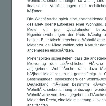
WohnflÃ¤chenberechnungen so wichtig sind u
finanziellen Verpflichtungen und rechtlich
kÃ¶nnen.
Die WohnflÃ¤che spielt eine entscheidende 
des Miet- oder Kaufpreises einer Wohnung. B
Miete oft pro Quadratmeter berec
Eigentumswohnungen der Preis hÃ¤ufig au
basiert. Eine falsch berechnete WohnflÃ¤ch
Mieter zu viel Miete zahlen oder KÃ¤ufer den
angemessen einschÃ¤tzen.
Mieter sollten sicherstellen, dass die angeg
Mietvertrag der tatsÃ¤chlichen FlÃ¤che 
angegebene WohnflÃ¤che kann dazu fÃ¼h
hÃ¶here Miete zahlen als gerechtfertigt ist
Bestimmungen, insbesondere der WohnflÃ¤c
Deutschland, mÃ¼ssen bestimmte RÃ¤um
WohnflÃ¤chenberechnung einbezogen werden
WohnflÃ¤che von der angegebenen FlÃ¤che e
Mieter das Recht, eine Mietminderung zu verl
anzufechten.