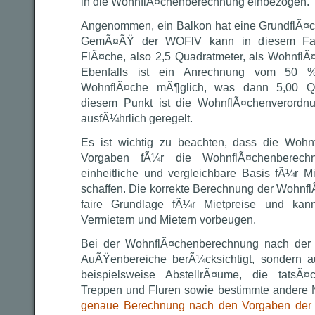
in die WohnflÃ¤chenberechnung einbezogen.
Angenommen, ein Balkon hat eine GrundflÃ¤c
GemÃ¤ÃŸ der WOFlV kann in diesem Fall 
FlÃ¤che, also 2,5 Quadratmeter, als Wohnfl
Ebenfalls ist ein Anrechnung vom 50 %
WohnflÃ¤che mÃ¶glich, was dann 5,00 Qua
diesem Punkt ist die WohnflÃ¤chenverordnun
ausfÃ¼hrlich geregelt.
Es ist wichtig zu beachten, dass die Wohn
Vorgaben fÃ¼r die WohnflÃ¤chenberechn
einheitliche und vergleichbare Basis fÃ¼r M
schaffen. Die korrekte Berechnung der Wohnfl
faire Grundlage fÃ¼r Mietpreise und kann
Vermietern und Mietern vorbeugen.
Bei der WohnflÃ¤chenberechnung nach der
AuÃŸenbereiche berÃ¼cksichtigt, sondern 
beispielsweise AbstellrÃ¤ume, die tatsÃ¤
Treppen und Fluren sowie bestimmte andere
genaue Berechnung nach den Vorgaben der