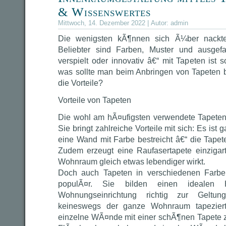
& Wissenswertes
Mittwoch, 14. Dezember 2022 | Autor:
admin
Die wenigsten kÃ¶nnen sich Ã¼ber nackte
Beliebter sind Farben, Muster und ausgef
verspielt oder innovativ â€“ mit Tapeten ist
was sollte man beim Anbringen von Tapeten 
die Vorteile?
Vorteile von Tapeten
Die wohl am hÃ¤ufigsten verwendete Tapetena
Sie bringt zahlreiche Vorteile mit sich: Es ist
eine Wand mit Farbe bestreicht â€“ die Tapete 
Zudem erzeugt eine Raufasertapete einzigart
Wohnraum gleich etwas lebendiger wirkt.
Doch auch Tapeten in verschiedenen Farbe
populÃ¤r. Sie bilden einen idealen H
Wohnungseinrichtung richtig zur Gelt
keineswegs der ganze Wohnraum tapeziert
einzelne WÃ¤nde mit einer schÃ¶nen Tapete 