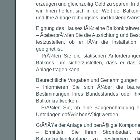
erzeugen und gleichzeitig Geld zu sparen. In
wir Ihnen helfen, sich in der Welt der Balkon
und Ihre Anlage reibungslos und kostengÃ¼nsti
Eignung des Hauses fÃ¼r eine Balkonkraftwe
– ÃœberprÃ¼fen Sie die Ausrichtung und Besc
festzustellen, ob er fÃ¼r die Installation
geeignet ist.
– PrÃ¼fen Sie die statischen Anforderunge
Balkons, um sicherzustellen, dass er das 
Anlage tragen kann.
Baurechtliche Vorgaben und Genehmigungen
– Informieren Sie sich Ã¼ber die baure
Bestimmungen Ihres Bundeslandes oder Ih
Balkonkraftwerken.
– PrÃ¼fen Sie, ob eine Baugenehmigung erf
Unterlagen dafÃ¼r benÃ¶tigt werden.
GrÃ¶ÃŸe der Anlage und benÃ¶tigte Kompone
– Ermitteln Sie Ihren Strombedarf
Balkonkraftwerkanlage zu bestimmen, d