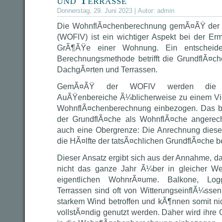
Donnerstag, 29. Juni 2023 | Autor:
admin
Die WohnflÃ¤chenberechnung gemÃ¤ÃŸ der 
(WOFlV) ist ein wichtiger Aspekt bei der Erm
GrÃ¶ÃŸe einer Wohnung. Ein entscheide
Berechnungsmethode betrifft die GrundflÃ¤c
DachgÃ¤rten und Terrassen.
GemÃ¤ÃŸ der WOFlV werden die Gr
AuÃŸenbereiche Ã¼blicherweise zu einem Viert
WohnflÃ¤chenberechnung einbezogen. Das bed
der GrundflÃ¤che als WohnflÃ¤che angerech
auch eine Obergrenze: Die Anrechnung dies
die HÃ¤lfte der tatsÃ¤chlichen GrundflÃ¤che b
Dieser Ansatz ergibt sich aus der Annahme, 
nicht das ganze Jahr Ã¼ber in gleicher We
eigentlichen WohnrÃ¤ume. Balkone, Log
Terrassen sind oft von WitterungseinflÃ¼ss
starkem Wind betroffen und kÃ¶nnen somit n
vollstÃ¤ndig genutzt werden. Daher wird ihre 