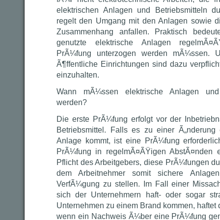
elektrischen Anlagen und Betriebsmitteln d
regelt den Umgang mit den Anlagen sowie di
Zusammenhang anfallen. Praktisch bedeute
genutzte elektrische Anlagen regelmÃ¤
PrÃ¼fung unterzogen werden mÃ¼ssen. U
Ã¶ffentliche Einrichtungen sind dazu verpflich
einzuhalten.
Wann mÃ¼ssen elektrische Anlagen und B
werden?
Die erste PrÃ¼fung erfolgt vor der Inbetri
Betriebsmittel. Falls es zu einer Ã„nderung
Anlage kommt, ist eine PrÃ¼fung erforderl
PrÃ¼fung in regelmÃ¤ÃŸigen AbstÃ¤nden er
Pflicht des Arbeitgebers, diese PrÃ¼fungen d
dem Arbeitnehmer somit sichere Anlagen 
VerfÃ¼gung zu stellen. Im Fall einer Missach
sich der Unternehmern haft- oder sogar str
Unternehmen zu einem Brand kommen, haftet d
wenn ein Nachweis Ã¼ber eine PrÃ¼fung 