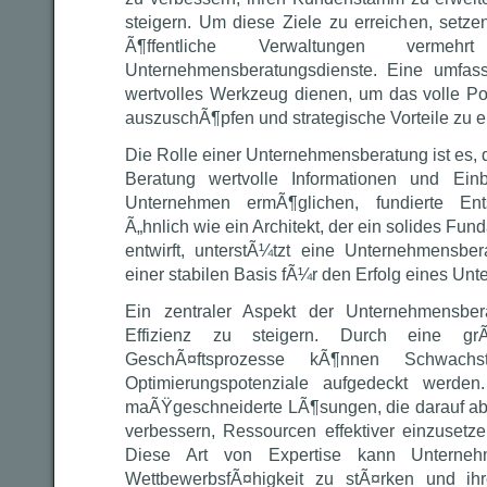
steigern. Um diese Ziele zu erreichen, setz
Ã¶ffentliche Verwaltungen vermehr
Unternehmensberatungsdienste. Eine umfas
wertvolles Werkzeug dienen, um das volle Pot
auszuschÃ¶pfen und strategische Vorteile zu e
Die Rolle einer Unternehmensberatung ist es, 
Beratung wertvolle Informationen und Einb
Unternehmen ermÃ¶glichen, fundierte Ent
Ã„hnlich wie ein Architekt, der ein solides F
entwirft, unterstÃ¼tzt eine Unternehmensbe
einer stabilen Basis fÃ¼r den Erfolg eines Un
Ein zentraler Aspekt der Unternehmensber
Effizienz zu steigern. Durch eine gr
GeschÃ¤ftsprozesse kÃ¶nnen Schwachste
Optimierungspotenziale aufgedeckt werden
maÃŸgeschneiderte LÃ¶sungen, die darauf abz
verbessern, Ressourcen effektiver einzuset
Diese Art von Expertise kann Unterneh
WettbewerbsfÃ¤higkeit zu stÃ¤rken und ihr