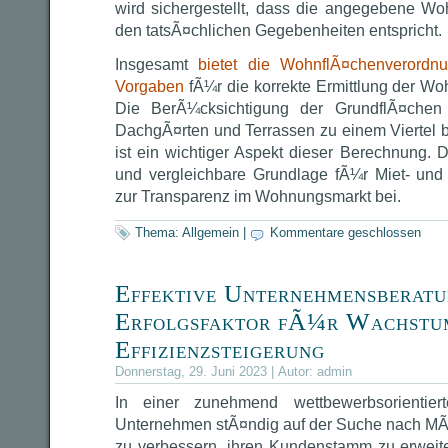
wird sichergestellt, dass die angegebene W
den tatsÃ¤chlichen Gegebenheiten entspricht.
Insgesamt
bietet die WohnflÃ¤chenverordnu
Vorgaben
fÃ¼r die korrekte Ermittlung der W
Die BerÃ¼cksichtigung der GrundflÃ¤chen
DachgÃ¤rten und Terrassen zu einem Viertel b
ist ein wichtiger Aspekt dieser Berechnung. D
und vergleichbare Grundlage fÃ¼r Miet- und
zur Transparenz im Wohnungsmarkt bei.
Thema:
Allgemein
|
Kommentare geschlossen
Effektive Unternehmensberatu
Erfolgsfaktor fÃ¼r Wachstu
Effizienzsteigerung
Donnerstag, 29. Juni 2023 | Autor:
admin
In einer zunehmend wettbewerbsorientier
Unternehmen stÃ¤ndig auf der Suche nach MÃ¶g
zu verbessern, ihren Kundenstamm zu erweit