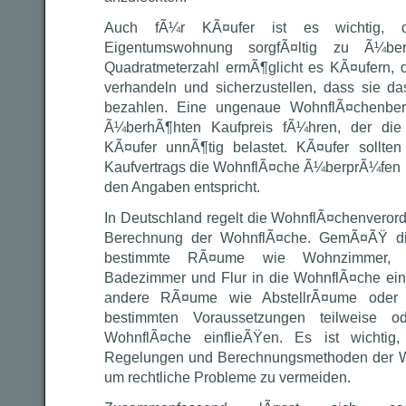
Auch fÃ¼r KÃ¤ufer ist es wichtig, d
Eigentumswohnung sorgfÃ¤ltig zu Ã¼be
Quadratmeterzahl ermÃ¶glicht es KÃ¤ufern,
verhandeln und sicherzustellen, dass sie 
bezahlen. Eine ungenaue WohnflÃ¤chenbe
Ã¼berhÃ¶hten Kaufpreis fÃ¼hren, der die f
KÃ¤ufer unnÃ¶tig belastet. KÃ¤ufer sollt
Kaufvertrags die WohnflÃ¤che Ã¼berprÃ¼fen un
den Angaben entspricht.
In Deutschland regelt die WohnflÃ¤chenvero
Berechnung der WohnflÃ¤che. GemÃ¤ÃŸ di
bestimmte RÃ¤ume wie Wohnzimmer, S
Badezimmer und Flur in die WohnflÃ¤che ei
andere RÃ¤ume wie AbstellrÃ¤ume oder 
bestimmten Voraussetzungen teilweise od
WohnflÃ¤che einflieÃŸen. Es ist wichtig
Regelungen und Berechnungsmethoden der W
um rechtliche Probleme zu vermeiden.