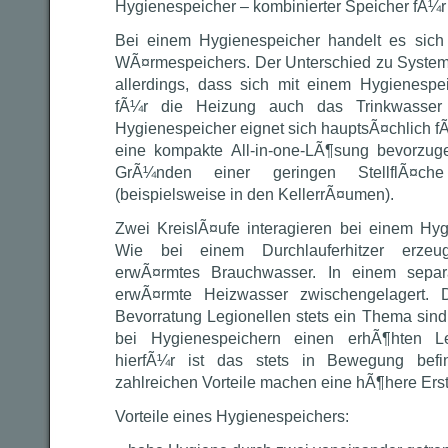
Hygienespeicher – kombinierter Speicher fÃ¼r
Bei einem Hygienespeicher handelt es sic
WÃ¤rmespeichers. Der Unterschied zu Systeme
allerdings, dass sich mit einem Hygienes
fÃ¼r die Heizung auch das Trinkwasser
Hygienespeicher eignet sich hauptsÃ¤chlich fÃ
eine kompakte All-in-one-LÃ¶sung bevorzuge
GrÃ¼nden einer geringen StellflÃ¤c
(beispielsweise in den KellerrÃ¤umen).
Zwei KreislÃ¤ufe interagieren bei einem Hyg
Wie bei einem Durchlauferhitzer erzeu
erwÃ¤rmtes Brauchwasser. In einem sepa
erwÃ¤rmte Heizwasser zwischengelagert. 
Bevorratung Legionellen stets ein Thema sin
bei Hygienespeichern einen erhÃ¶hten Le
hierfÃ¼r ist das stets in Bewegung befin
zahlreichen Vorteile machen eine hÃ¶here Ersti
Vorteile eines Hygienespeichers: