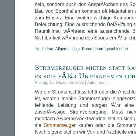
sein, sondern auch den AnsprÃ¼chen des Spo
Bau von Sporthallen kommen oft Materialien 
zum Einsatz. Eine weitere wichtige Komponen
Beleuchtung: Eine ausreichende BelÃ¼ftung 
Raumklima, wÃ¤hrend eine ausreichende Be
Sichtbarkeit wÃ¤hrend des Sports ermÃ¶glicht
Thema:
Allgemein
|
Kommentare geschlossen
Stromerzeuger mieten statt k
es sich fÃ¼r Unternehmen loh
Freitag, 16. Dezember 2022 | Autor:
admin
Wo ein Stromanschluss fehlt oder die Anschlu
ist, werden mobile Stromerzeuger eingesetz
fehlende Leistung und sorgen fÃ¼r eine 
zuverlÃ¤ssige Stromversorgung. Muss nic
mehrfach Ã¼berbrÃ¼ckt werden, stellen sich 
sie
Stromerzeuger
kaufen oder die Stromerze
Nachfolgend stellen wir Vor- und Nachteile e