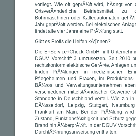
vorliegt. Wie oft geprÃ¼ft wird, hÃ¤ngt von 
OrtsverÃ¤nderliche Betriebsmittel, z
Bohrmaschinen oder Kaffeeautomaten gehÃ¶
Jahr geprÃ¼ft werden. Bei elektrischen Anla
findet alle vier Jahre eine PrÃ¼fung statt.
Gibt es Profis die Helfen kÃ¶nnen?
Die E+Service+Check GmbH hilft Unternehme
DGUV Vorschrift 3 umzusetzen. Seit 2010 p
rechtskonform elektrische GerÃ¤te, Anlagen u
finden PrÃ¼fungen in medizinischen Einr
Pflegeheimen und Praxen, im Produktions- u
BÃ¼ros und Verwaltungsunternehmen ebens
verschiedener mittelstÃ¤ndischer Gewerbe st
Standorte in Deuschhland verteil. Wie z.b in
DÃ¼sseldorf, Leipzig, Stuttgart, Naumbur
Frankfurt am Main. Bei der PrÃ¼fung wird 
Zustand, FunktionsfÃ¤higkeit und Schutz geg
Brand hin Ã¼berprÃ¼ft. In der DGUV Vorschrif
DurchfÃ¼hrungsanweisung enthalten.