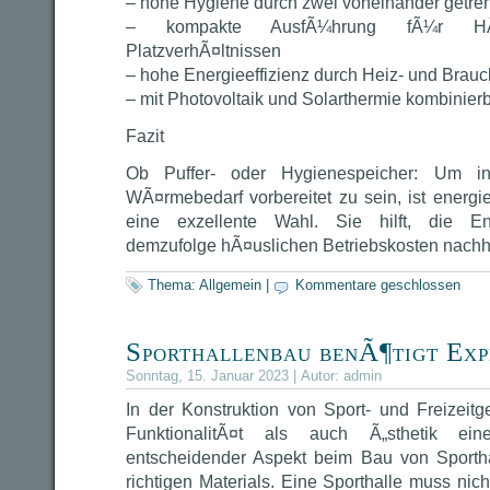
– hohe Hygiene durch zwei voneinander getre
– kompakte AusfÃ¼hrung fÃ¼r HÃ
PlatzverhÃ¤ltnissen
– hohe Energieeffizienz durch Heiz- und Brau
– mit Photovoltaik und Solarthermie kombinier
Fazit
Ob Puffer- oder Hygienespeicher: Um i
WÃ¤rmebedarf vorbereitet zu sein, ist energie
eine exzellente Wahl. Sie hilft, die E
demzufolge hÃ¤uslichen Betriebskosten nachha
Thema:
Allgemein
|
Kommentare geschlossen
Sporthallenbau benÃ¶tigt Exp
Sonntag, 15. Januar 2023 | Autor:
admin
In der Konstruktion von Sport- und Freizei
FunktionalitÃ¤t als auch Ã„sthetik ei
entscheidender Aspekt beim Bau von Sportha
richtigen Materials. Eine Sporthalle muss nich