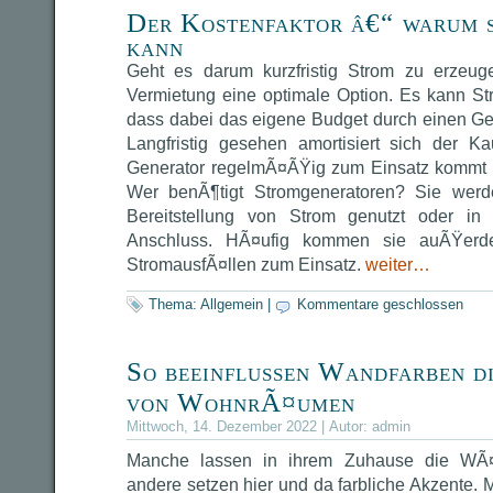
Der Kostenfaktor â€“ warum s
kann
Geht es darum kurzfristig Strom zu erzeuge
Vermietung eine optimale Option. Es kann S
dass dabei das eigene Budget durch einen Gen
Langfristig gesehen amortisiert sich der K
Generator regelmÃ¤ÃŸig zum Einsatz kommt un
Wer benÃ¶tigt Stromgeneratoren? Sie werd
Bereitstellung von Strom genutzt oder in
Anschluss. HÃ¤ufig kommen sie auÃŸerd
StromausfÃ¤llen zum Einsatz.
weiter…
Thema:
Allgemein
|
Kommentare geschlossen
So beeinflussen Wandfarben d
von WohnrÃ¤umen
Mittwoch, 14. Dezember 2022 | Autor:
admin
Manche lassen in ihrem Zuhause die WÃ
andere setzen hier und da farbliche Akzente. M