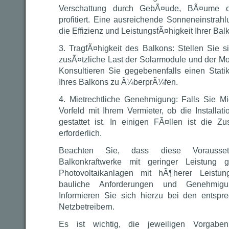
Verschattung durch GebÃ¤ude, BÃ¤ume o
profitiert. Eine ausreichende Sonneneinstrah
die Effizienz und LeistungsfÃ¤higkeit Ihrer Ba
3. TragfÃ¤higkeit des Balkons: Stellen Sie s
zusÃ¤tzliche Last der Solarmodule und der Mo
Konsultieren Sie gegebenenfalls einen Statik
Ihres Balkons zu Ã¼berprÃ¼fen.
4. Mietrechtliche Genehmigung: Falls Sie Mi
Vorfeld mit Ihrem Vermieter, ob die Installat
gestattet ist. In einigen FÃ¤llen ist die 
erforderlich.
Beachten Sie, dass diese Vorausset
Balkonkraftwerke mit geringer Leistung 
Photovoltaikanlagen mit hÃ¶herer Leistu
bauliche Anforderungen und Genehmigun
Informieren Sie sich hierzu bei den ents
Netzbetreibern.
Es ist wichtig, die jeweiligen Vorgabe