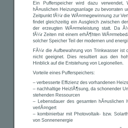
Ein Pufferspeicher wird dazu verwendet,
hÃ¤uslichen Heizungsanlage zu bevorraten u
Zeitpunkt fÃ¼r die WÃ¤rmegewinnung zur Ver
findet gleichzeitig ein Ausgleich zwischen de
der erzeugten WÃ¤rmeleistung statt. Da 
fÃ¼r Zeiten mit einem erhÃ¶hten WÃ¤rmebedarf
solcher Speicher Teil der modernen und energi
FÃ¼r die Aufbewahrung von Trinkwasser ist 
nicht geeignet. Dies resultiert aus den h
Hinblick auf die Entstehung von Legionellen.
Vorteile eines Pufferspeichers:
– verbesserte Effizienz des vorhandenen Heiz
– nachhaltige HeizlÃ¶sung, da schonender U
stehenden Ressourcen
– Lebensdauer des gesamten hÃ¤uslichen H
verlÃ¤ngert
– kombinierbar mit Photovoltaik- bzw. Solar
von Sonnenenergie