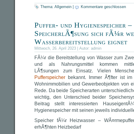
Thema:
Allgemein
|
Kommentare geschlossen
Puffer- und Hygienespeicher –
SpeicherlÃ¶sung sich fÃ¼r we
Wasserbereitstellung eignet
Mittwoch, 26. April 2023 | Autor:
admin
FÃ¼r die Bereitstellung von Wasser zum Zwe
und als Nahrungsmittel kommen mittlerw
LÃ¶sungen zum Einsatz. Vielen Mensche
Pufferspeicher
bekannt. Immer Ã¶fter ist im
Wohnimmobilien und Gewerbeobjekten von e
Rede. Da beide Speicherarten unterschiedlich
wichtig, den Unterschied beider Speichers
Beitrag stellt interessierten Hauseigen
Hygienespeicher mit seinen jeweils individuell
Speicher fÃ¼r Heizwasser – WÃ¤rmepuffer
erhÃ¶hten Heizbedarf