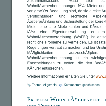
Zusammenfassend lÃ¤sst sich s
WohnflÃ¤chenberechnungen fÃ¼r Mieter un
von groÃŸer Bedeutung sind, da sie direkte Au
Verpflichtungen und rechtliche Aspe
ÃœberprÃ¼fung und Sicherstellung der korre
Mieter eine faire Miete zahlen und KÃ¤ufe
fÃ¼r eine Eigentumswohnung erhalten
WohnflÃ¤chenverordnung (WoFlV) ist entsc
rechtliche Probleme zu vermeiden. Es ist rat
Regelungen vertraut zu machen und bei Unstim
MÃ¶glichkeiten auszuschÃ¶p
WohnflÃ¤chenberechnung ist ein wichtiger
Entscheidungen zu treffen, die den BedÃ¼
KÃ¤ufer entsprechen.
Weitere Informationen erhalten Sie unter
www.a
Thema:
Allgemein
|
Kommentare geschlossen
Problem WohnflÃ¤chenberec
und Terrasse