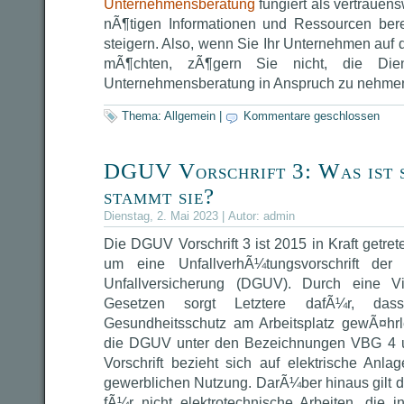
Unternehmensberatung
fungiert als vertrauen
nÃ¶tigen Informationen und Ressourcen berei
steigern. Also, wenn Sie Ihr Unternehmen auf 
mÃ¶chten, zÃ¶gern Sie nicht, die Dien
Unternehmensberatung in Anspruch zu nehme
Thema:
Allgemein
|
Kommentare geschlossen
DGUV Vorschrift 3: Was ist s
stammt sie?
Dienstag, 2. Mai 2023 | Autor:
admin
Die DGUV Vorschrift 3 ist 2015 in Kraft getret
um eine UnfallverhÃ¼tungsvorschrift der
Unfallversicherung (DGUV). Durch eine V
Gesetzen sorgt Letztere dafÃ¼r, dass 
Gesundheitsschutz am Arbeitsplatz gewÃ¤hrl
die DGUV unter den Bezeichnungen VBG 4 
Vorschrift bezieht sich auf elektrische Anla
gewerblichen Nutzung. DarÃ¼ber hinaus gilt d
fÃ¼r nicht elektrotechnische Arbeiten, die 