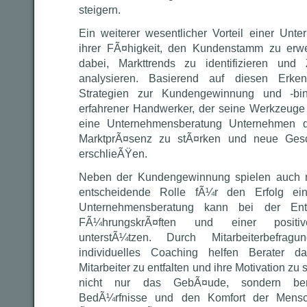
steigern.
Ein weiterer wesentlicher Vorteil einer Unte
ihrer FÃ¤higkeit, den Kundenstamm zu erwei
dabei, Markttrends zu identifizieren und
analysieren. Basierend auf diesen Erken
Strategien zur Kundengewinnung und -bin
erfahrener Handwerker, der seine Werkzeuge m
eine Unternehmensberatung Unternehmen da
MarktprÃ¤senz zu stÃ¤rken und neue Gesc
erschlieÃŸen.
Neben der Kundengewinnung spielen auch mot
entscheidende Rolle fÃ¼r den Erfolg ei
Unternehmensberatung kann bei der Entw
FÃ¼hrungskrÃ¤ften und einer positiv
unterstÃ¼tzen. Durch Mitarbeiterbefra
individuelles Coaching helfen Berater d
Mitarbeiter zu entfalten und ihre Motivation zu s
nicht nur das GebÃ¤ude, sondern ber
BedÃ¼rfnisse und den Komfort der Mensch