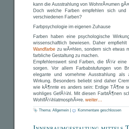
kann die Ausstrahlung von WohnrÃ¤umen gÃ¤n
Doch welche Farben empfehlen sich und w
verschiedenen Farben?
Farbpsychologie im eigenen Zuhause
Farben haben eine psychologische Wirkun
wissenschaftlich bewiesen. Daher empfiehlt 
Wandfarbe
zu wÃ¤hlen, sondern sich etwas 
farbliche Gestaltung zu machen.
Empfehlenswert sind Farben, die fÃ¼r eine
sorgen. Vor allem Farbabstufungen von B
elegante und vornehme Ausstrahlung als 
Wirkung. Besonders beliebt sind daher Cr
wie kÃ¶nnte es anders sein: Erdige TÃ¶ne s
wohliges GefÃ¼hl. Mit diesen FarbtÃ¶nen sch
WohlfÃ¼hlatmosphÃ¤re.
weiter…
Thema:
Allgemein
|
Kommentare geschlossen
Innenraumgestaltung mittels T