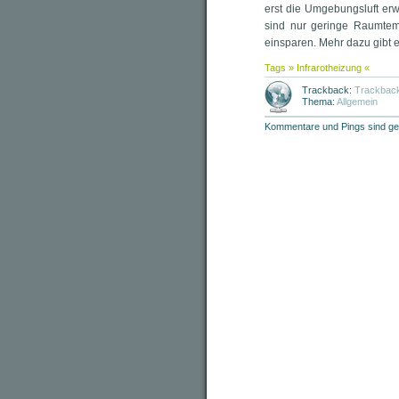
erst die Umgebungsluft er
sind nur geringe Raumtem
einsparen. Mehr dazu gibt 
Tags »
Infrarotheizung
«
Trackback:
Trackbac
Thema:
Allgemein
Kommentare und Pings sind ge