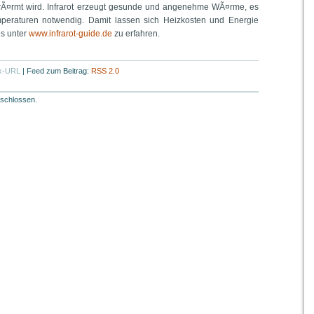
wÃ¤rmt wird. Infrarot erzeugt gesunde und angenehme WÃ¤rme, es
peraturen notwendig. Damit lassen sich Heizkosten und Energie
es unter
www.infrarot-guide.de
zu erfahren.
k-URL
|
Feed zum Beitrag:
RSS 2.0
schlossen.