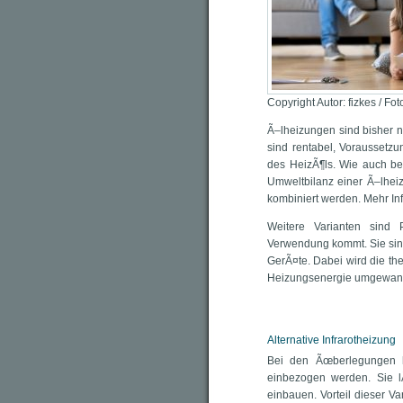
Copyright Autor: fizkes / Fo
Ã–lheizungen sind bisher n
sind rentabel, Voraussetzu
des HeizÃ¶ls. Wie auch bei
Umweltbilanz einer Ã–lheizu
kombiniert werden. Mehr In
Weitere Varianten sind 
Verwendung kommt. Sie sind
GerÃ¤te. Dabei wird die th
Heizungsenergie umgewand
Alternative Infrarotheizung
Bei den Ãœberlegungen hi
einbezogen werden. Sie l
einbauen. Vorteil dieser Va