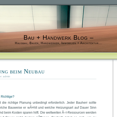
Bau + Handwerk Blog –
Hausbau, Bauen, Handwerker, Immobilien + Architektur…
ung beim Neubau
or:
admin
 Richtige?
die richtige Planung unbedingt erforderlich. Jeder Bauherr sollte
lche Bauweise er wÃ¤hlt und welche Heizungsart auf Dauer Sinn
nd beim Kosten sparen hilft. Die weltweiten Ã–l-Ressourcen werden