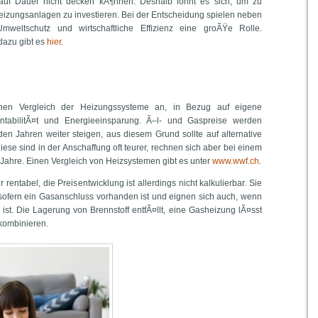
uf Dauer nicht decken kÃ¶nnen. Deshalb lohnt es sich, um zu
eizungsanlagen zu investieren. Bei der Entscheidung spielen neben
weltschutz und wirtschaftliche Effizienz eine groÃŸe Rolle.
dazu gibt es
hier
.
nen Vergleich der Heizungssysteme an, in Bezug auf eigene
ntabilitÃ¤t und Energieeinsparung. Ã–l- und Gaspreise werden
n Jahren weiter steigen, aus diesem Grund sollte auf alternative
ese sind in der Anschaffung oft teurer, rechnen sich aber bei einem
ahre. Einen Vergleich von Heizsystemen gibt es unter
www.wwf.ch
.
rentabel, die Preisentwicklung ist allerdings nicht kalkulierbar. Sie
iv, sofern ein Gasanschluss vorhanden ist und eignen sich auch, wenn
ist. Die Lagerung von Brennstoff entfÃ¤llt, eine Gasheizung lÃ¤sst
 kombinieren.