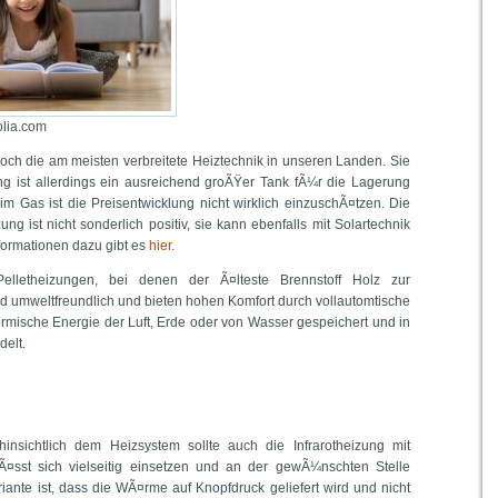
tolia.com
och die am meisten verbreitete Heiztechnik in unseren Landen. Sie
ng ist allerdings ein ausreichend groÃŸer Tank fÃ¼r die Lagerung
m Gas ist die Preisentwicklung nicht wirklich einzuschÃ¤tzen. Die
ng ist nicht sonderlich positiv, sie kann ebenfalls mit Solartechnik
formationen dazu gibt es
hier
.
Pelletheizungen, bei denen der Ã¤lteste Brennstoff Holz zur
 umweltfreundlich und bieten hohen Komfort durch vollautomtische
ermische Energie der Luft, Erde oder von Wasser gespeichert und in
elt.
nsichtlich dem Heizsystem sollte auch die Infrarotheizung mit
Ã¤sst sich vielseitig einsetzen und an der gewÃ¼nschten Stelle
riante ist, dass die WÃ¤rme auf Knopfdruck geliefert wird und nicht