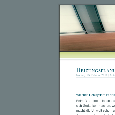
Heizungsplan
Montag, 25. Februar 2019 | Aut
Welches Heizsystem ist das
Beim Bau eines Hauses ist 
sich Gedanken machen, we
macht, die Umwelt schont u