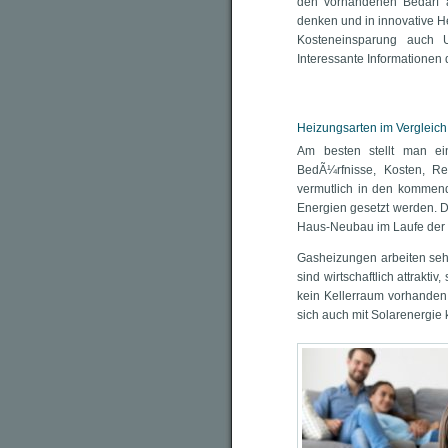
den vorhandenen Bedarf a
denken und in innovative H
Kosteneinsparung auch Um
Interessante Informationen 
Heizungsarten im Vergleich
Am besten stellt man ei
BedÃ¼rfnisse, Kosten, Re
vermutlich in den kommende
Energien gesetzt werden. Di
Haus-Neubau im Laufe der J
Gasheizungen arbeiten sehr 
sind wirtschaftlich attrakt
kein Kellerraum vorhanden 
sich auch mit Solarenergie