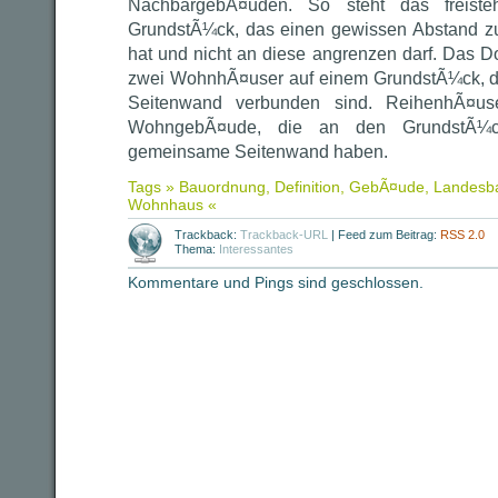
NachbargebÃ¤uden. So steht das freist
GrundstÃ¼ck, das einen gewissen Abstand 
hat und nicht an diese angrenzen darf. Das D
zwei WohnhÃ¤user auf einem GrundstÃ¼ck, d
Seitenwand verbunden sind. ReihenhÃ¤use
WohngebÃ¤ude, die an den GrundstÃ¼ck
gemeinsame Seitenwand haben.
Tags »
Bauordnung
,
Definition
,
GebÃ¤ude
,
Landesb
Wohnhaus
«
Trackback:
Trackback-URL
|
Feed zum Beitrag:
RSS 2.0
Thema:
Interessantes
Kommentare und Pings sind geschlossen.