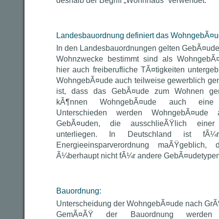
deshalb der Begriff „Wohnhaus“ verwendet.
Landesbauordnung definiert das WohngebÃ¤
In den Landesbauordnungen gelten GebÃ¤ude,
Wohnzwecke bestimmt sind als WohngebÃ¤u
hier auch freiberufliche TÃ¤tigkeiten unterg
WohngebÃ¤ude auch teilweise gewerblich gen
ist, dass das GebÃ¤ude zum Wohnen gen
kÃ¶nnen WohngebÃ¤ude auch eine Mi
Unterschieden werden WohngebÃ¤ude a
GebÃ¤uden, die ausschlieÃŸlich einer
unterliegen. In Deutschland ist f
Energieeinsparverordnung maÃŸgeblich, 
Ã¼berhaupt nicht fÃ¼r andere GebÃ¤udetypen 
Bauordnung:
Unterscheidung der WohngebÃ¤ude nach Gr
GemÃ¤ÃŸ der Bauordnung werden di