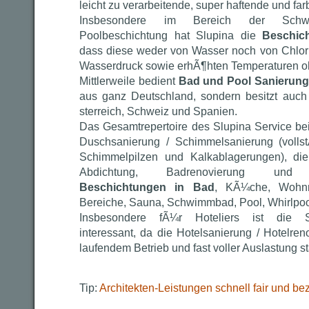
leicht zu verarbeitende, super haftende und f
Insbesondere im Bereich der Schwi
Poolbeschichtung hat Slupina die
Beschic
dass diese weder von Wasser noch von Chlor
Wasserdruck sowie erhÃ¶hten Temperaturen o
Mittlerweile bedient
Bad und Pool Sanierung
aus ganz Deutschland, sondern besitzt auch 
sterreich, Schweiz und Spanien.
Das Gesamtrepertoire des Slupina Service bei
Duschsanierung / Schimmelsanierung (volls
Schimmelpilzen und Kalkablagerungen), die
Abdichtung, Badrenovierung und B
Beschichtungen in Bad
, KÃ¼che, Wohnr
Bereiche, Sauna, Schwimmbad, Pool, Whirlpoo
Insbesondere fÃ¼r Hoteliers ist die Slu
interessant, da die Hotelsanierung / Hotelren
laufendem Betrieb und fast voller Auslastung st
Tip:
Architekten-Leistungen schnell fair und be