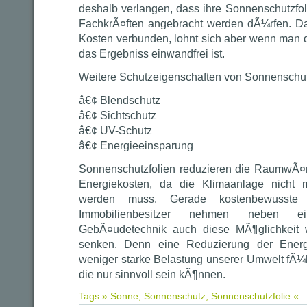
deshalb verlangen, dass ihre Sonnenschutzfol
FachkrÃ¤ften angebracht werden dÃ¼rfen. Da
Kosten verbunden, lohnt sich aber wenn man d
das Ergebniss einwandfrei ist.
Weitere Schutzeigenschaften von Sonnenschutz
â€¢ Blendschutz
â€¢ Sichtschutz
â€¢ UV-Schutz
â€¢ Energieeinsparung
Sonnenschutzfolien reduzieren die RaumwÃ¤
Energiekosten, da die Klimaanlage nicht 
werden muss. Gerade kostenbewusste s
Immobilienbesitzer nehmen neben e
GebÃ¤udetechnik auch diese MÃ¶glichkeit 
senken. Denn eine Reduzierung der Energ
weniger starke Belastung unserer Umwelt fÃ¼h
die nur sinnvoll sein kÃ¶nnen.
Tags »
Sonne
,
Sonnenschutz
,
Sonnenschutzfolie
«