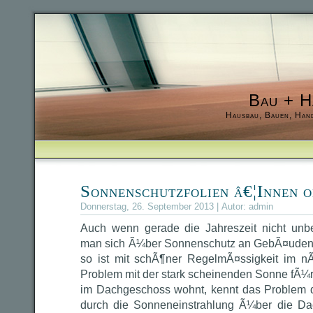
Bau + H
Hausbau, Bauen, Han
Sonnenschutzfolien â€¦Innen o
Donnerstag, 26. September 2013 | Autor:
admin
Auch wenn gerade die Jahreszeit nicht unbe
man sich Ã¼ber Sonnenschutz an GebÃ¤uden
so ist mit schÃ¶ner RegelmÃ¤ssigkeit im n
Problem mit der stark scheinenden Sonne fÃ¼r
im Dachgeschoss wohnt, kennt das Problem
durch die Sonneneinstrahlung Ã¼ber die Da