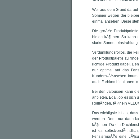
sich aber keine Jalousien m
Wer aus dem Grund darauf v
Sommer wegen der bleibende
einmal ansehen. Diese steh
Die groÃŸe Produktpalett
bieten kÃ¶nnen. So kann 
starke Sonneneinstrahlung 
Verdunklungsrollos, die ke
der Produktpalette zu find
richtige Produkt dabei. De
nur optimal auf das Fen
KundenwÃ¼nschen kaum n
auch Farbkombinationen, mi
Bei den Jalousien kann d
anbieten. Egal, ob es sich 
RolllÃ¤den, fÃ¼r ein VELUX
Das wichtigste ist es, das
werden. Denn nur dann kan
kÃ¶nnen. Da ein Dachfenst
ist es selbstverstÃ¤ndli
FenstermaÃŸe eine LÃ¶sun