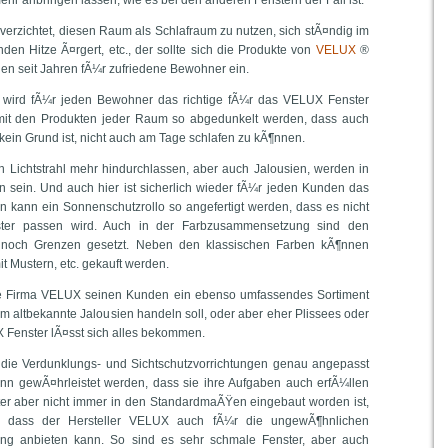
ehr anbringen lassen, wie es bei den anderen Fenstern der Fall ist.
erzichtet, diesen Raum als Schlafraum zu nutzen, sich stÃ¤ndig im
n Hitze Ã¤rgert, etc., der sollte sich die Produkte von
VELUX
®
en seit Jahren fÃ¼r zufriedene Bewohner ein.
e wird fÃ¼r jeden Bewohner das richtige fÃ¼r das VELUX Fenster
mit den Produkten jeder Raum so abgedunkelt werden, dass auch
kein Grund ist, nicht auch am Tage schlafen zu kÃ¶nnen.
in Lichtstrahl mehr hindurchlassen, aber auch Jalousien, werden in
en sein. Und auch hier ist sicherlich wieder fÃ¼r jeden Kunden das
nn kann ein Sonnenschutzrollo so angefertigt werden, dass es nicht
ster passen wird. Auch in der Farbzusammensetzung sind den
och Grenzen gesetzt. Neben den klassischen Farben kÃ¶nnen
t Mustern, etc. gekauft werden.
ie Firma VELUX seinen Kunden ein ebenso umfassendes Sortiment
um altbekannte Jalousien handeln soll, oder aber eher Plissees oder
 Fenster lÃ¤sst sich alles bekommen.
s die Verdunklungs- und Sichtschutzvorrichtungen genau angepasst
n gewÃ¤hrleistet werden, dass sie ihre Aufgaben auch erfÃ¼llen
er aber nicht immer in den StandardmaÃŸen eingebaut worden ist,
ch, dass der Hersteller VELUX auch fÃ¼r die ungewÃ¶hnlichen
g anbieten kann. So sind es sehr schmale Fenster, aber auch