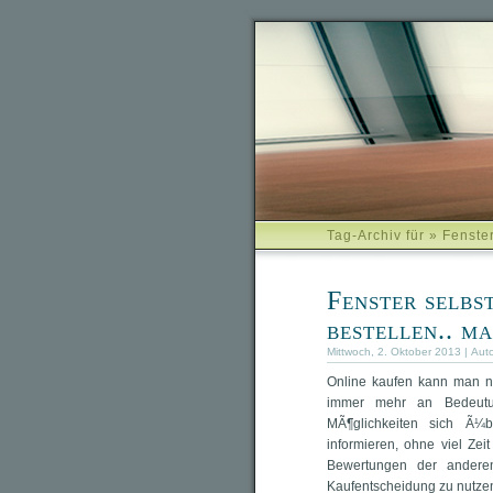
Tag-Archiv für » Fenste
Fenster selbs
bestellen.. m
Mittwoch, 2. Oktober 2013 | Aut
Online kaufen kann man n
immer mehr an Bedeutun
MÃ¶glichkeiten sich Ã¼b
informieren, ohne viel Zei
Bewertungen der andere
Kaufentscheidung zu nutze