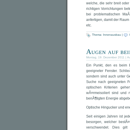
welche, die sehr breit ode
richtigen Vorrichtungen be
bei problematischen Ma
anfertigen, damit der Rau
etc.
Thema:
Innenausbau
|
Augen auf bei
Montag, 19. Dezember 2011 | A
Ein Punkt, den es beim B
geeigneter Fenster. Schli
sondern sind auch unter Ge
Suche nach geeigneten Fe
optischen Kriterien geh
wÃ¤rmeisoliert sind und 
benÃ¶tigten Energie abgeb
Optische Hingucker und ener
Seit einigen Jahren ist je
besorgen, welcher bestÃ¤t
verschwendet. Dies gilt