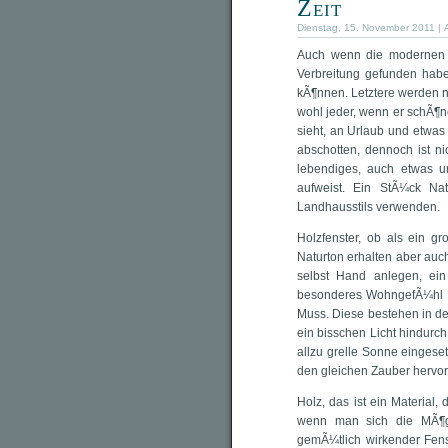
Zeit
Dienstag, 15. November 2011 | 
Auch wenn die modernen F
Verbreitung gefunden hab
kÃ¶nnen. Letztere werden nu
wohl jeder, wenn er schÃ¶n
sieht, an Urlaub und etwas
abschotten, dennoch ist nic
lebendiges, auch etwas u
aufweist. Ein StÃ¼ck Na
Landhausstils verwenden.
Holzfenster, ob als ein 
Naturton erhalten aber auc
selbst Hand anlegen, ein
besonderes WohngefÃ¼hl h
Muss. Diese bestehen in de
ein bisschen Licht hindurch
allzu grelle Sonne eingese
den gleichen Zauber hervor
Holz, das ist ein Materia
wenn man sich die MÃ¶gl
gemÃ¼tlich wirkender Fenst