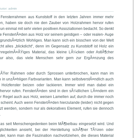
Autor:
admin
ensterrahmen aus Kunststoff in den letzten Jahren immer mehr
en, haben sie doch nie den Zauber von Holzrahmen hervor rufen
n einmal mit sehr vielen positiven Assoziationen bedacht. So denkt
e FensterlÃ¤den aus Holz vor seinem geistigen – oder realen- Auge
 grundsÃ¤tzlich Wohliges. Man kann sich ein bisschen von der Welt
ht alles „blickdicht“, denn im Gegensatz zu Kunststoff ist Holz ein
nregelmÃ¤ÃŸiges Material, das kleine LÃ¼cken oder AstlÃ¶cher
tur also, das viele Menschen sehr gern zur ErgÃ¤nzung des
groÃŸer Rahmen oder durch Sprossen unterbrochen, kann man im
h in unzÃ¤hligen Farbvarianten. Man kann selbstverstÃ¤ndlich auch
 Holzfenster beizen oder lackieren. Immer wird man dabei ein
ervor rufen. FensterlÃ¤den sind in den sÃ¼dlichen LÃ¤ndern ein
r Regel auch aus Holz, weisen Lamellen auf, durch die immer noch
 scheint. Auch wenn FensterlÃ¤den hierzulande (leider) nicht gegen
tzt werden, sondern nur als dekoratives Element, rufen sie dennoch
.
l, das seit Menschengedenken beim MÃ¶belbau eingesetzt wird. Und
ichkeiten ansieht, bei der Herstellung schÃ¶ner TÃ¼ren oder
er, kann man die Faszination nachvollziehen, die dieses Material