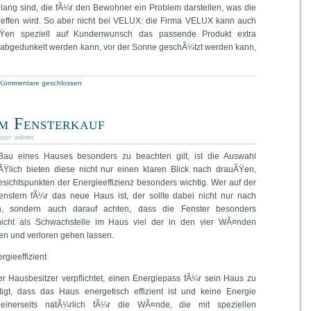
r lang sind, die fÃ¼r den Bewohner ein Problem darstellen, was die
treffen wird. So aber nicht bei VELUX: die Firma VELUX kann auch
ÃŸen speziell auf Kundenwunsch das passende Produkt extra
m abgedunkelt werden kann, vor der Sonne geschÃ¼tzt werden kann,
Kommentare geschlossen
m Fensterkauf
utor:
admin
au eines Hauses besonders zu beachten gilt, ist die Auswahl
eÃŸlich bieten diese nicht nur einen klaren Blick nach drauÃŸen,
sichtspunkten der Energieeffizienz besonders wichtig. Wer auf der
nstern fÃ¼r das neue Haus ist, der sollte dabei nicht nur nach
en, sondern auch darauf achten, dass die Fenster besonders
nicht als Schwachstelle im Haus viel der in den vier WÃ¤nden
en und verloren gehen lassen.
gieeffizient
der Hausbesitzer verpflichtet, einen Energiepass fÃ¼r sein Haus zu
igt, dass das Haus energetisch effizient ist und keine Energie
 einerseits natÃ¼rlich fÃ¼r die WÃ¤nde, die mit speziellen