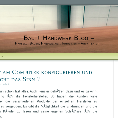
Bau + Handwerk Blog –
Hausbau, Bauen, Handwerker, Immobilien + Architektur…
r «
t am Computer konfigurieren und
acht das Sinn ?
or:
admin
un schon fast alles. Auch Fenster gehÃ¶ren dazu und es gewinnt
g fÃ¼r die Fensterhersteller. So haben die Kunden viele
er die verschiedenen Produkte der einzelnen Hersteller zu
t zu vergeuden. Es gibt die MÃ¶glichkeit die Erfahrungen und die
n KÃ¤ufer zu lesen und seine eigenen SchlÃ¼sse fÃ¼r die
n.