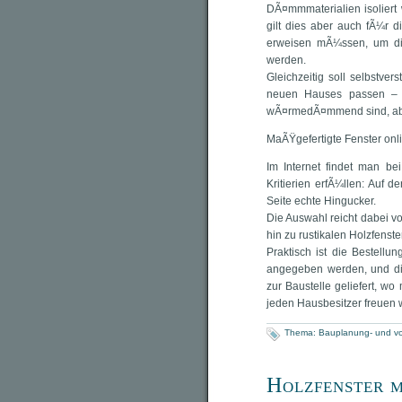
DÃ¤mmmaterialien isoliert 
gilt dies aber auch fÃ¼r di
erweisen mÃ¼ssen, um die
werden.
Gleichzeitig soll selbstv
neuen Hauses passen – s
wÃ¤rmedÃ¤mmend sind, abe
MaÃŸgefertigte Fenster onli
Im Internet findet man b
Kritierien erfÃ¼llen: Auf d
Seite echte Hingucker.
Die Auswahl reicht dabei vo
hin zu rustikalen Holzfenste
Praktisch ist die Bestel
angegeben werden, und di
zur Baustelle geliefert, wo
jeden Hausbesitzer freuen w
Thema:
Bauplanung- und vo
Holzfenster m