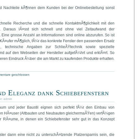
nd Nachteile kÃ¶nnen dem Kunden bei der Onlinebestellung sonst
 schnelle Recherche und die schnelle KontaktmÃ¶glichkeit mit den
n. Daraus lÃ¤sst sich schnell und ohne viel Zeitaufwand der
. Eine grosse Anzahl an Informationen sind online abzurufen. So ist
KÃ¤ufer mÃ¶glich, fÃ¼r das konkrete Fenster den passenden Ersatz
, technische Angaben zur SchlieÃŸtechnik sowie spezielle
nd auf den Webseiten der Hersteller aufgefÃ¼hrt und erklÃ¤rt. So
ren Eindruck Ã¼ber die am Markt zu kaufenden Produkte erhalten.
entare geschlossen
d Eleganz dank Schiebefenstern
or:
admin
aum und jeder Baustil eignen sich perfekt fÃ¼r den Einbau von
ten HÃ¤user (Altbauten und Neubauten gleichermaÃŸen) verfÃ¼gen
r RÃ¤ume, in denen ein Schiebefenster sehr gut in das Konzept
ter dann eine nicht zu unterschÃ¤tzende Platzersparnis sein, die