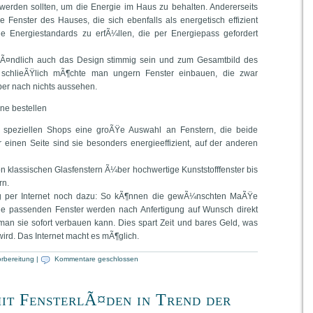
werden sollten, um die Energie im Haus zu behalten. Andererseits
e Fenster des Hauses, die sich ebenfalls als energetisch effizient
 Energiestandards zu erfÃ¼llen, die per Energiepass gefordert
erstÃ¤ndlich auch das Design stimmig sein und zum Gesamtbild des
chlieÃŸlich mÃ¶chte man ungern Fenster einbauen, die zwar
r nach nichts aussehen.
ne bestellen
ei speziellen Shops eine groÃŸe Auswahl an Fenstern, die beide
er einen Seite sind sie besonders energieeffizient, auf der anderen
n klassischen Glasfenstern Ã¼ber hochwertige Kunststofffenster bis
rn.
lung per Internet noch dazu: So kÃ¶nnen die gewÃ¼nschten MaÃŸe
e passenden Fenster werden nach Anfertigung auf Wunsch direkt
 man sie sofort verbauen kann. Dies spart Zeit und bares Geld, was
ird. Das Internet macht es mÃ¶glich.
rbereitung
|
Kommentare geschlossen
it FensterlÃ¤den in Trend der