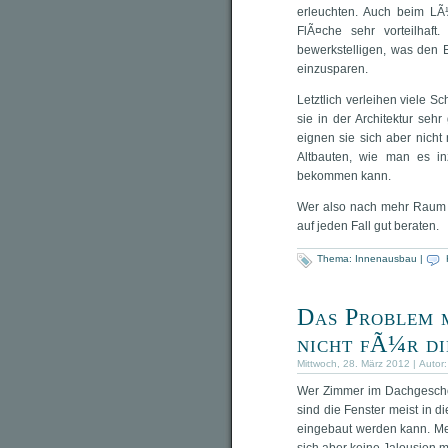
erleuchten. Auch beim LÃ
FlÃ¤che sehr vorteilhaft
bewerkstelligen, was den E
einzusparen.
Letztlich verleihen viele
sie in der Architektur seh
eignen sie sich aber nich
Altbauten, wie man es in
bekommen kann.
Wer also nach mehr Raum u
auf jeden Fall gut beraten.
Thema:
Innenausbau
|
Das Problem 
nicht fÃ¼r d
Mittwoch, 28. März 2012 | Autor
Wer Zimmer im Dachgeschos
sind die Fenster meist in 
eingebaut werden kann. Mei