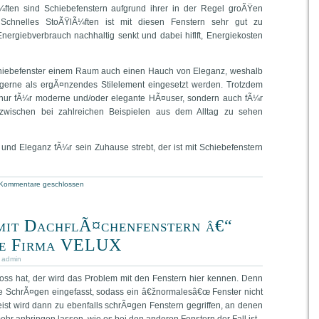
¼ften sind Schiebefenstern aufgrund ihrer in der Regel groÃŸen
. Schnelles StoÃŸlÃ¼ften ist mit diesen Fenstern sehr gut zu
nergiebverbrauch nachhaltig senkt und dabei hiflft, Energiekosten
 Schiebefenster einem Raum auch einen Hauch von Eleganz, weshalb
r gerne als ergÃ¤nzendes Stilelement eingesetzt werden. Trotzdem
t nur fÃ¼r moderne und/oder elegante HÃ¤user, sondern auch fÃ¼r
zwischen bei zahlreichen Beispielen aus dem Alltag zu sehen
nd Eleganz fÃ¼r sein Zuhause strebt, der ist mit Schiebefenstern
Kommentare geschlossen
mit DachflÃ¤chenfenstern â€“
ie Firma VELUX
:
admin
s hat, der wird das Problem mit den Fenstern hier kennen. Denn
die SchrÃ¤gen eingefasst, sodass ein â€žnormalesâ€œ Fenster nicht
st wird dann zu ebenfalls schrÃ¤gen Fenstern gegriffen, an denen