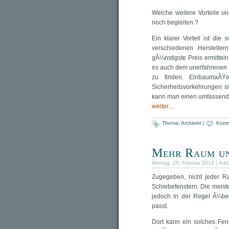
Welche weitere Vorteile u
noch begleiten ?
Ein klarer Vorteil ist die
verschiedenen Hersteller
gÃ¼nstigste Preis ermitteln
es auch dem unerfahrenen 
zu finden. EinbaumaÃŸe
Sicherheitsvorkehrungen si
kann man einen umfassende
weiter…
Thema:
Architekt
|
Komm
Mehr Raum un
Montag, 25. Februar 2013 | Aut
Zugegeben, nicht jeder R
Schiebefenstern. Die meis
jedoch in der Regel Ã¼be
passt.
Dort kann ein solches Fens