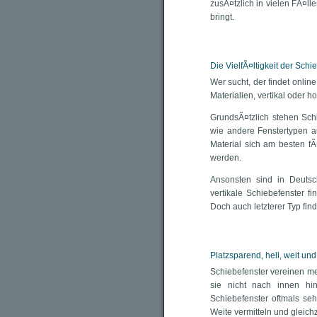
zusÃ¤tzlich in vielen FÃ¤ll
bringt.
Die VielfÃ¤ltigkeit der Schi
Wer sucht, der findet onlin
Materialien, vertikal oder ho
GrundsÃ¤tzlich stehen Schi
wie andere Fenstertypen a
Material sich am besten fÃ
werden.
Ansonsten sind in Deutsch
vertikale Schiebefenster f
Doch auch letzterer Typ fi
Platzsparend, hell, weit und
Schiebefenster vereinen me
sie nicht nach innen hin
Schiebefenster oftmals se
Weite vermitteln und gleic