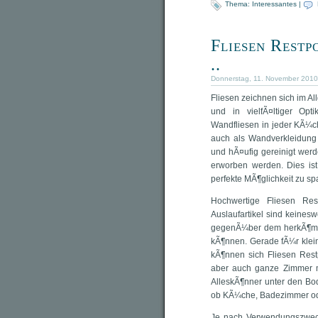
Thema:
Interessantes
|
Fliesen Restp
..
Donnerstag, 11. November 2010 
Fliesen zeichnen sich im Al
und in vielfÃ¤ltiger Opt
Wandfliesen in jeder KÃ¼c
auch als Wandverkleidung
und hÃ¤ufig gereinigt werde
erworben werden. Dies ist
perfekte MÃ¶glichkeit zu sp
Hochwertige Fliesen Res
Auslaufartikel sind keines
gegenÃ¼ber dem herkÃ¶mml
kÃ¶nnen. Gerade fÃ¼r klein
kÃ¶nnen sich Fliesen Res
aber auch ganze Zimmer mi
AlleskÃ¶nner unter den Bo
ob KÃ¼che, Badezimmer oder
Je nach Verwendungszweck 