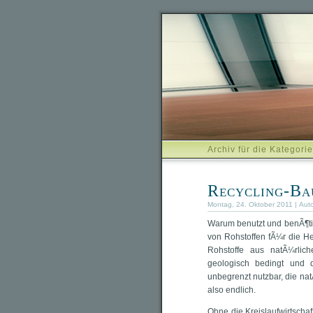
Archiv für die Kategori
Recycling-Ba
Montag, 24. Oktober 2011 | Aut
Warum benutzt und benÃ¶tig
von Rohstoffen fÃ¼r die He
Rohstoffe aus natÃ¼rlic
geologisch bedingt und du
unbegrenzt nutzbar, die nat
also endlich.
Ohne die Kreislaufwirtscha