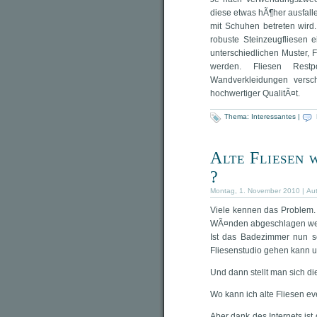
diese etwas hÃ¶her ausfall
mit Schuhen betreten wird
robuste Steinzeugfliesen 
unterschiedlichen Muster, 
werden. Fliesen Restp
Wandverkleidungen versc
hochwertiger QualitÃ¤t.
Thema:
Interessantes
|
Alte Fliesen 
?
Montag, 1. November 2010 | Au
Viele kennen das Problem
WÃ¤nden abgeschlagen wer
Ist das Badezimmer nun sc
Fliesenstudio gehen kann u
Und dann stellt man sich di
Wo kann ich alte Fliesen ev
Aber dank des Internets ist