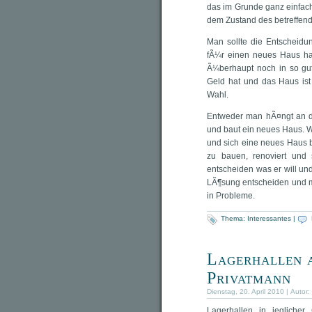
das im Grunde ganz einfac
dem Zustand des betreffen
Man sollte die Entscheidu
fÃ¼r einen neues Haus hat
Ã¼berhaupt noch in so gu
Geld hat und das Haus is
Wahl.
Entweder man hÃ¤ngt an d
und baut ein neues Haus.
und sich eine neues Haus b
zu bauen, renoviert und
entscheiden was er will un
LÃ¶sung entscheiden und 
in Probleme.
Thema:
Interessantes
|
Lagerhallen 
Privatmann
Dienstag, 20. April 2010 | Autor:
Lagerhallen in jeglich