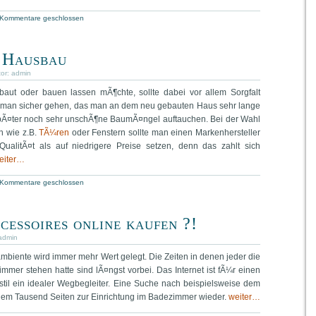
Kommentare geschlossen
m Hausbau
tor:
admin
baut oder bauen lassen mÃ¶chte, sollte dabei vor allem Sorgfalt
n man sicher gehen, das man an dem neu gebauten Haus sehr lange
spÃ¤ter noch sehr unschÃ¶ne BaumÃ¤ngel auftauchen. Bei der Wahl
n wie z.B.
TÃ¼ren
oder Fenstern sollte man einen Markenhersteller
ualitÃ¤t als auf niedrigere Preise setzen, denn das zahlt sich
eiter…
Kommentare geschlossen
essoires online kaufen ?!
admin
mbiente wird immer mehr Wert gelegt. Die Zeiten in denen jeder die
mer stehen hatte sind lÃ¤ngst vorbei. Das Internet ist fÃ¼r einen
stil ein idealer Wegbegleiter. Eine Suche nach beispielsweise dem
inem Tausend Seiten zur Einrichtung im Badezimmer wieder.
weiter…