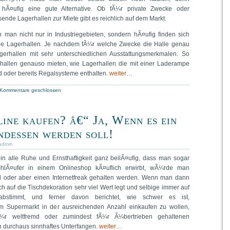
 hÃ¤ufig eine gute Alternative. Ob fÃ¼r private Zwecke oder
nde Lagerhallen zur Miete gibt es reichlich auf dem Markt.
 man nicht nur in Industriegebieten, sondern hÃ¤ufig finden sich
e Lagerhallen. Je nachdem fÃ¼r welche Zwecke die Halle genau
agerhallen mit sehr unterschiedlichen Ausstattungsmerkmalen. So
rhallen genauso mieten, wie Lagerhallen die mit einer Laderampe
d oder bereits Regalsysteme enthalten.
weiter…
Kommentare geschlossen
line kaufen? â€“ Ja, Wenn es ein
ndessen werden soll!
admin
n alle Ruhe und Ernsthaftigkeit ganz beilÃ¤ufig, dass man sogar
chlÃ¤ufer in einem Onlineshop kÃ¤uflich erwirbt, wÃ¼rde man
d oder aber einen Internetfreak gehalten werden. Wenn man dann
h auf die Tischdekoration sehr viel Wert legt und selbige immer auf
abstimmt, und ferner davon berichtet, wie schwer es ist,
em Supermarkt in der ausreichenden Anzahl einkaufen zu wollen,
¼r weltfremd oder zumindest fÃ¼r Ã¼bertrieben gehaltenen
n durchaus sinnhaftes Unterfangen.
weiter…