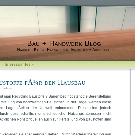
Bau + Handwerk Blog –
Hausbau, Bauen, Handwerker, Immobilien + Architektur…
e » Interessantes «
ustoffe fÃ¼r den Hausbau
or:
admin
t man Recycling Baustoffe ? Bauen bedingt steht die Bereitstellung
rstellung von hochwertigen Baustoffen. In der Regel werden diese
hen LagerstÃ¤tten der Umwelt entnommen. Diese sind jedoch
rch gesellschaftlich unterschiedliche Nutzungsinteressen nicht
Ã¼rlichen Rohstoffquellen auch zur Herstellung von Baustoffen sind
ft wÃ¼rden sie aber verloren gehen. Durch Wiederaufbereitung von