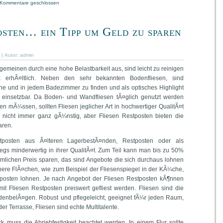
Kommentare geschlossen
osten… ein Tipp um Geld zu sparen
| Autor:
admin
lgemeinen durch eine hohe Belastbarkeit aus, sind leicht zu reinigen
ik erhÃ¤ltlich. Neben den sehr bekannten Bodenfliesen, sind
he und in jedem Badezimmer zu finden und als optisches Highlight
 einsetzbar. Da Boden- und Wandfliesen tÃ¤glich genutzt werden
n mÃ¼ssen, sollten Fliesen jeglicher Art in hochwertiger QualitÃ¤t
 nicht immer ganz gÃ¼nstig, aber Fliesen Restposten bieten die
aren.
tposten aus Ã¤lteren LagerbestÃ¤nden, Restposten oder als
wegs minderwertig in ihrer QualitÃ¤t. Zum Teil kann man bis zu 50%
ichen Preis sparen, das sind Angebote die sich durchaus lohnen
ere FlÃ¤chen, wie zum Beispiel der Fliesenspiegel in der KÃ¼che,
tposten lohnen. Je nach Angebot der Fliesen Restposten kÃ¶nnen
t Fliesen Restposten preiswert gefliest werden. Fliesen sind die
denbelÃ¤gen. Robust und pflegeleicht, geeignet fÃ¼r jeden Raum,
 Terrasse, Fliesen sind echte Multitalente.
muss die Abriebfestigkeit beachtet werden. In einem Flur sollte