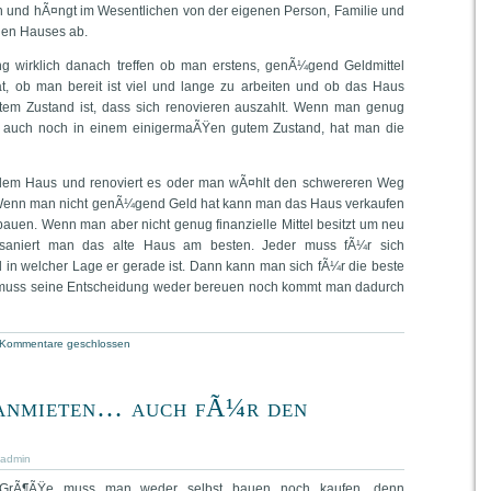
h und hÃ¤ngt im Wesentlichen von der eigenen Person, Familie und
den Hauses ab.
ng wirklich danach treffen ob man erstens, genÃ¼gend Geldmittel
, ob man bereit ist viel und lange zu arbeiten und ob das Haus
tem Zustand ist, dass sich renovieren auszahlt. Wenn man genug
t auch noch in einem einigermaÃŸen gutem Zustand, hat man die
em Haus und renoviert es oder man wÃ¤hlt den schwereren Weg
 Wenn man nicht genÃ¼gend Geld hat kann man das Haus verkaufen
auen. Wenn man aber nicht genug finanzielle Mittel besitzt um neu
 saniert man das alte Haus am besten. Jeder muss fÃ¼r sich
d in welcher Lage er gerade ist. Dann kann man sich fÃ¼r die beste
muss seine Entscheidung weder bereuen noch kommt man dadurch
Kommentare geschlossen
anmieten… auch fÃ¼r den
admin
er GrÃ¶ÃŸe muss man weder selbst bauen noch kaufen, denn