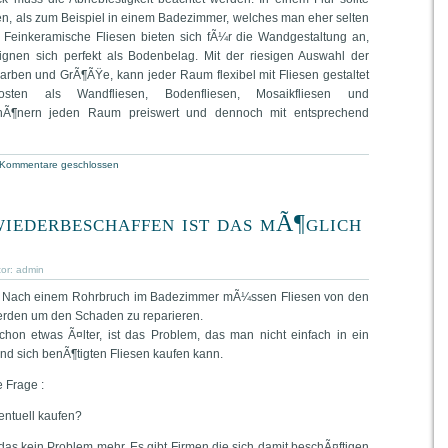
en, als zum Beispiel in einem Badezimmer, welches man eher selten
. Feinkeramische Fliesen bieten sich fÃ¼r die Wandgestaltung an,
eignen sich perfekt als Bodenbelag. Mit der riesigen Auswahl der
Farben und GrÃ¶ÃŸe, kann jeder Raum flexibel mit Fliesen gestaltet
osten als Wandfliesen, Bodenfliesen, Mosaikfliesen und
hÃ¶nern jeden Raum preiswert und dennoch mit entsprechend
Kommentare geschlossen
wiederbeschaffen ist das mÃ¶glich
tor:
admin
. Nach einem Rohrbruch im Badezimmer mÃ¼ssen Fliesen von den
den um den Schaden zu reparieren.
hon etwas Ã¤lter, ist das Problem, das man nicht einfach in ein
nd sich benÃ¶tigten Fliesen kaufen kann.
e Frage :
entuell kaufen?
 das kein Problem mehr. Es gibt Firmen die sich damit beschÃ¤ftigen