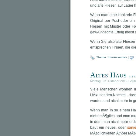
und alte Fliesen auf Lager
Wenn man eine konkrete Fl
Original per Post oder ein
Fliesen mit Muster oder F
gewÃ¼nschte Erfolg meist a
Wenn Sie also alte Fliesen
entsprechen Firmen, die di
Thema:
Interessantes
|
Altes Haus …
Montag, 25. Oktober 2010 | Aut
Viele Menschen wohnen in
HÃ¤user den Nachteil, dass
wurden und nicht mehr in g
Wenn man in so einem Haus
mehr mÃ¶glich und man mus
in dem man nicht mehr ord
baut ein neues, oder
sanie
MÃ¶glichkeiten Ã¼ber MÃ¶gl