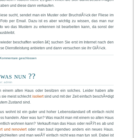
 haben und diese dann verkaufen.
iese sucht, sendet man ein Muster oder BruchstÃ¼ck der Fliese im
 Foto per Email. Dazu ist es aber wichtig zu wissen, das man nur
oto wo das Mustern zu erkennen ist bearbeiten kann, da sonst der
usbleibt.
 wieder beschaffen wollen â€¦ suchen Sie erst im Internet nach den
ese Dienstleistung anbieten und dann versuchen sie ihr GlÃ¼ck.
Kommentare geschlossen
was nun ??
or:
admin
 einem alten Haus oder besitzen ein solches. Leider haben alte
 sie meist schlecht
isoliert
sind und mit der Zeit einfach beschÃ¤digt
utem Zustand sind.
 wohnt ist ein guter und hoher Lebensstandard oft einfach nicht
s handeln. Aber was tun? Was macht man mit einem so alten Haus
entlich wohnen kann? Verkauft man das Haus oder reiÃŸt es ab und
rt und renoviert
oder man baut irgendwo anders ein neues Haus.
ichkeiten und man weiÃŸ einfach nicht was man tun soll. Dabei ist