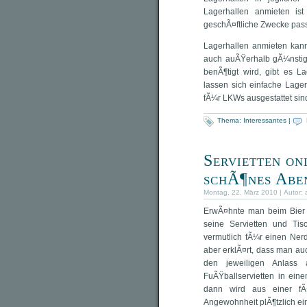
Lagerhallen anmieten ist
geschÃ¤ftliche Zwecke passe
Lagerhallen anmieten kann
auch auÃŸerhalb gÃ¼nstig
benÃ¶tigt wird, gibt es L
lassen sich einfache Lage
fÃ¼r LKWs ausgestattet sin
Thema:
Interessantes
|
Servietten on
schÃ¶nes Abe
Montag, 22. März 2010 | Autor:
ErwÃ¤hnte man beim Bier i
seine Servietten und Tis
vermutlich fÃ¼r einen Ner
aber erklÃ¤rt, dass man auc
den jeweiligen Anlass 
FuÃŸballservietten in ein
dann wird aus einer fÃ
Angewohnheit plÃ¶tzlich ei