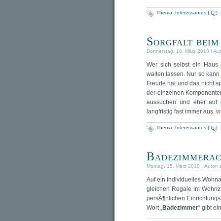
Thema:
Interessantes
|
Sorgfalt bei
Donnerstag, 18. März 2010 | Au
Wer sich selbst ein Haus 
walten lassen. Nur so kan
Freude hat und das nicht 
der einzelnen Kompenente
aussuchen und eher auf Q
langfristig fast immer aus.
w
Thema:
Interessantes
|
Badezimmeracc
Montag, 15. März 2010 | Autor:
Auf ein individuelles Wohna
gleichen Regale im Wohnzim
persÃ¶nlichen Einrichtungs
Wort „
Badezimmer
“ gibt e