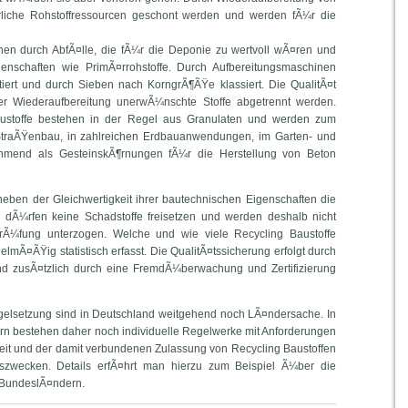
liche Rohstoffressourcen geschont werden und werden fÃ¼r die
ehen durch AbfÃ¤lle, die fÃ¼r die Deponie zu wertvoll wÃ¤ren und
genschaften wie PrimÃ¤rrohstoffe. Durch Aufbereitungsmaschinen
rtiert und durch Sieben nach KorngrÃ¶ÃŸe klassiert. Die QualitÃ¤t
er Wiederaufbereitung unerwÃ¼nschte Stoffe abgetrennt werden.
austoffe bestehen in der Regel aus Granulaten und werden zum
traÃŸenbau, in zahlreichen Erdbauanwendungen, im Garten- und
hmend als GesteinskÃ¶rnungen fÃ¼r die Herstellung von Beton
 neben der Gleichwertigkeit ihrer bautechnischen Eigenschaften die
ie dÃ¼rfen keine Schadstoffe freisetzen und werden deshalb nicht
prÃ¼fung unterzogen. Welche und wie viele Recycling Baustoffe
lmÃ¤ÃŸig statistisch erfasst. Die QualitÃ¤tssicherung erfolgt durch
und zusÃ¤tzlich durch eine FremdÃ¼berwachung und Zertifizierung
elsetzung sind in Deutschland weitgehend noch LÃ¤ndersache. In
n bestehen daher noch individuelle Regelwerke mit Anforderungen
eit und der damit verbundenen Zulassung von Recycling Baustoffen
zwecken. Details erfÃ¤hrt man hierzu zum Beispiel Ã¼ber die
 BundeslÃ¤ndern.