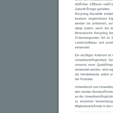
AbfÃ¤llen kÃ¶nnen natÃ¼r
Zukunft lÃ¤nger gehalten.
Recycling Baustoffe entst
besitzen vergleichbare Ei
werden sie zerkleinert, so
steigt zudem, wenn bei d
Mineralische Recycling B
Ã¼berwiegenden Teil im S
Landschaftsbau und zune
verwendet.
Ein wichtiges Kriterium ist
UmweltvertrÃ¤glichkeit. S
umsonst einer QualitÃ¤ts
verwendet werden, wird rege
die Herstellwerke selbst 
der Produkte.
Umweltrecht und Umweltreg
den meisten BundeslÃ¤nder
an die UmweltvertrÃ¤glichk
zu einzelnen Verwendungs
MitgliedsverbÃ¤nde in den