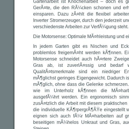
Gartenarbeit ist Knochenarbeit – doch es gib
GerÃ¤te, die den RÃ¼cken schonen und erh
einsparen. Dazu zÃ¤hlt die flexibel arbeit
Inverter Stromerzeuger, durch den jederzeit u
verschiedenste Arbeiten zur VerfÃ¼gung steht.
Die Motorsense: Optimale MÃ¤hleistung und e
In jedem Garten gibt es Nischen und Eck
problemlos freigemÃ¤ht werden kÃ¶nnen. Ein
Motorsense schneidet auch hÃ¤rtere Zwei
Gras ab, ist zuverlÃ¤ssig und bedarf 
QualitÃ¤tsmerkmale sind ein niedriger E
mÃ¶glichst geringes Eigengewicht. Dadurch is
mÃ¶glich, ohne dass die Gelenke schmerzen. 
wie im Unterholz kÃ¶nnen die MÃ¤harbe
ausgefÃ¼hrt werden. Ein ergonomisch sinnvoll
zusÃ¤tzlich die Arbeit mit diesem praktische
die individuelle KÃ¶rpergrÃ¶ÃŸe eingestellt
eignen sich auch fÃ¼r MÃ¤harbeiten auf 
beseitigen mÃ¼helos Unkraut und Gras, a
Steinen.