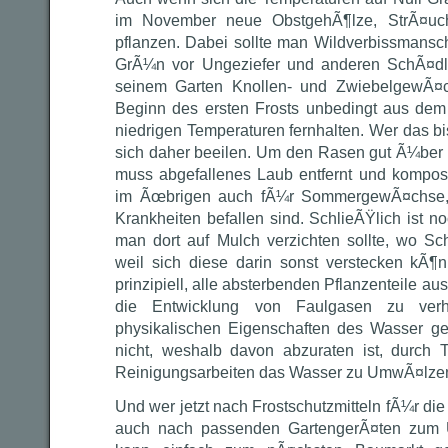
im November neue ObstgehÃ¶lze, StrÃ¤uc
pflanzen. Dabei sollte man Wildverbissmansc
GrÃ¼n vor Ungeziefer und anderen SchÃ¤dl
seinem Garten Knollen- und ZwiebelgewÃ¤ch
Beginn des ersten Frosts unbedingt aus dem
niedrigen Temperaturen fernhalten. Wer das bis
sich daher beeilen. Um den Rasen gut Ã¼ber
muss abgefallenes Laub entfernt und komposti
im Ãœbrigen auch fÃ¼r SommergewÃ¤chse, 
Krankheiten befallen sind. SchlieÃŸlich ist n
man dort auf Mulch verzichten sollte, wo S
weil sich diese darin sonst verstecken kÃ¶
prinzipiell, alle absterbenden Pflanzenteile au
die Entwicklung von Faulgasen zu verh
physikalischen Eigenschaften des Wasser ge
nicht, weshalb davon abzuraten ist, durch
Reinigungsarbeiten das Wasser zu UmwÃ¤lzen
Und wer jetzt nach Frostschutzmitteln fÃ¼r d
auch nach passenden GartengerÃ¤ten zum U