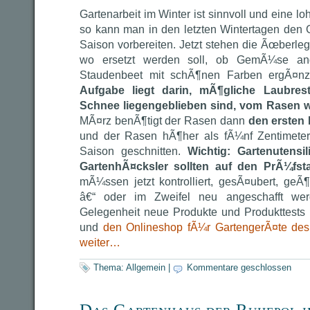
Gartenarbeit im Winter ist sinnvoll und eine l
so kann man in den letzten Wintertagen den 
Saison vorbereiten. Jetzt stehen die Ãœberle
wo ersetzt werden soll, ob GemÃ¼se ang
Staudenbeet mit schÃ¶nen Farben ergÃ¤nz
Aufgabe liegt darin, mÃ¶gliche Laubres
Schnee liegengeblieben sind, vom Rasen
MÃ¤rz benÃ¶tigt der Rasen dann
den ersten 
und der Rasen hÃ¶her als fÃ¼nf Zentimeter,
Saison geschnitten.
Wichtig: Gartenutensi
GartenhÃ¤cksler sollten auf den PrÃ¼fst
mÃ¼ssen jetzt kontrolliert, gesÃ¤ubert, geÃ
â€“ oder im Zweifel neu angeschafft wer
Gelegenheit neue Produkte und Produkttests i
und
den Onlineshop fÃ¼r GartengerÃ¤te des
weiter…
Thema:
Allgemein
|
Kommentare geschlossen
Das Gartenhaus der Ruhepol 