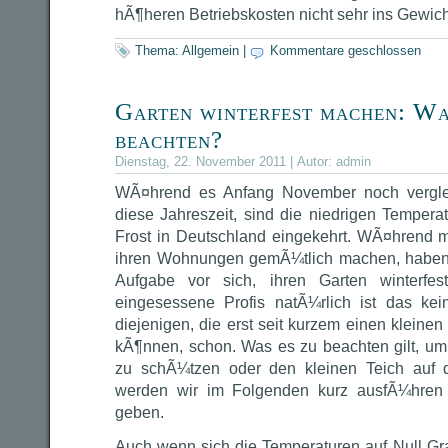
hÃ¶heren Betriebskosten nicht sehr ins Gewich
Thema:
Allgemein
|
Kommentare geschlossen
Garten winterfest machen: Was
beachten?
Dienstag, 22. November 2011 | Autor:
admin
WÃ¤hrend es Anfang November noch vergle
diese Jahreszeit, sind die niedrigen Tempera
Frost in Deutschland eingekehrt. WÃ¤hrend 
ihren Wohnungen gemÃ¼tlich machen, haben 
Aufgabe vor sich, ihren Garten winterfe
eingesessene Profis natÃ¼rlich ist das kei
diejenigen, die erst seit kurzem einen kleine
kÃ¶nnen, schon. Was es zu beachten gilt, um
zu schÃ¼tzen oder den kleinen Teich auf d
werden wir im Folgenden kurz ausfÃ¼hren
geben.
Auch wenn sich die Temperaturen auf Null G