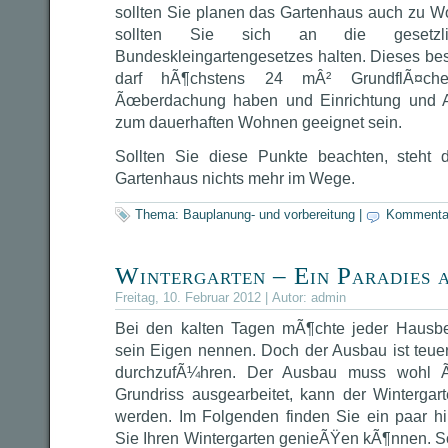
sollten Sie planen das Gartenhaus auch zu 
sollten Sie sich an die gesetzl
Bundeskleingartengesetzes halten. Dieses b
darf hÃ¶chstens 24 mÂ² GrundflÃ¤che
Ãœberdachung haben und Einrichtung und A
zum dauerhaften Wohnen geeignet sein.
Sollten Sie diese Punkte beachten, steh
Gartenhaus nichts mehr im Wege.
Thema:
Bauplanung- und vorbereitung
|
Kommentar
Wintergarten – Ein Paradies 
Freitag, 10. Februar 2012 | Autor:
admin
Bei den kalten Tagen mÃ¶chte jeder Hausbes
sein Eigen nennen. Doch der Ausbau ist teuer
durchzufÃ¼hren. Der Ausbau muss wohl Ã¼
Grundriss ausgearbeitet, kann der Wintergar
werden. Im Folgenden finden Sie ein paar hil
Sie Ihren Wintergarten genieÃŸen kÃ¶nnen. So