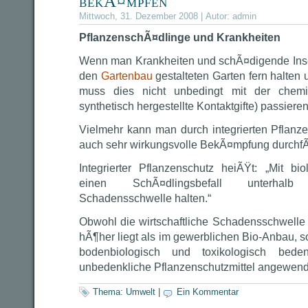
bekÃ¤mpfen
Mittwoch, 31. Dezember 2008 | Autor:
admin
PflanzenschÃ¤dlinge und Krankheiten
Wenn man Krankheiten und schÃ¤digende Inse
den
Gartenbau
gestalteten Garten fern halte
muss dies nicht unbedingt mit der chemi
synthetisch hergestellte Kontaktgifte) passieren
Vielmehr kann man durch integrierten Pflanze
auch sehr wirkungsvolle BekÃ¤mpfung durchf
Integrierter Pflanzenschutz heiÃŸt: „Mit bi
einen SchÃ¤dlingsbefall unterhalb 
Schadensschwelle halten.“
Obwohl die wirtschaftliche Schadensschwelle
hÃ¶her liegt als im gewerblichen Bio-Anbau, s
bodenbiologisch und toxikologisch beden
unbedenkliche Pflanzenschutzmittel angewen
Thema:
Umwelt
|
Ein Kommentar