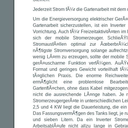
Jederzeit Strom fÃ¼r die Gartenarbeit mit de
Um die Energieversorgung elektrischer GerÃ
Gartenarbeit sicherzustellen, ist ein Inverte
Vorrichtung. Auch fÃ¼r FreizeitaktivitÃ¤ten i
sich der mobile Stromerzeuger. SchlieÃŸ
StromausfÃ¤llen optimal zur ÃœberbrÃ¼
nÃ¶tigste Stromversorgung solange aufrecht
wenig LÃ¤rm zu erzeugen, sollte der mobile
gerÃ¤uscharme Funktion verfÃ¼gen. AuÃŸe
Format und geringes Gewicht vorteilhaft fÃ
tÃ¤glichen Praxis. Die enorme Reichweit
ermÃ¶glicht eine problemlose Bearbe
GartenflÃ¤chen, ohne dass Kabel mitgezogen
nicht die ausreichende LÃ¤nge haben. Je 
StromerzeugergerÃ¤te in unterschiedlichen L
2,5 und 4 KW liegt die Dauerleistung, die ein
Das FassungsvermÃ¶gen des Tanks liegt, je n
und sieben Litern. Da ein Inverter Strom
ArbeitsablÃ¤ufe nicht allzu lange in Gebra