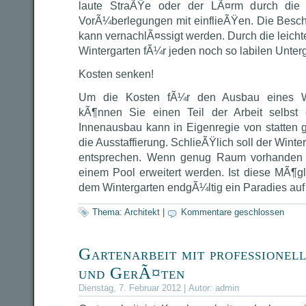
laute StraÃŸe oder der LÃ¤rm durch die 
VorÃ¼berlegungen mit einflieÃŸen. Die Besch
kann vernachlÃ¤ssigt werden. Durch die leicht
Wintergarten fÃ¼r jeden noch so labilen Unter
Kosten senken!
Um die Kosten fÃ¼r den Ausbau eines Wi
kÃ¶nnen Sie einen Teil der Arbeit selbst 
Innenausbau kann in Eigenregie von statten g
die Ausstaffierung. SchlieÃŸlich soll der Winte
entsprechen. Wenn genug Raum vorhanden i
einem Pool erweitert werden. Ist diese MÃ¶gl
dem Wintergarten endgÃ¼ltig ein Paradies auf
Thema:
Architekt
|
Kommentare geschlossen
Gartenarbeit mit professionel
und GerÃ¤ten
Dienstag, 7. Februar 2012 | Autor:
admin