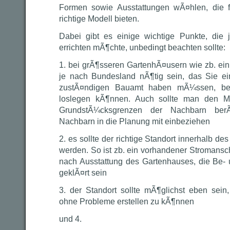
Formen sowie Ausstattungen wÃ¤hlen, die 
richtige Modell bieten.
Dabei gibt es einige wichtige Punkte, die 
errichten mÃ¶chte, unbedingt beachten sollte:
1. bei grÃ¶sseren GartenhÃ¤usern wie zb. e
je nach Bundesland nÃ¶tig sein, das Sie 
zustÃ¤ndigen Bauamt haben mÃ¼ssen, be
loslegen kÃ¶nnen. Auch sollte man den M
GrundstÃ¼cksgrenzen der Nachbarn berÃ
Nachbarn in die Planung mit einbeziehen
2. es sollte der richtige Standort innerhalb 
werden. So ist zb. ein vorhandener Stromansch
nach Ausstattung des Gartenhauses, die Be-
geklÃ¤rt sein
3. der Standort sollte mÃ¶glichst eben sei
ohne Probleme erstellen zu kÃ¶nnen
und 4.