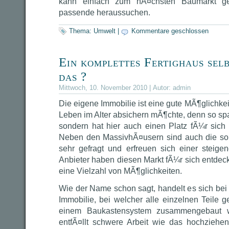
kann einfach zum nÃ¤chsten Baumarkt g
passende heraussuchen.
Thema:
Umwelt
|
Kommentare geschlossen
Ein komplettes Fertighaus se
das ?
Mittwoch, 10. November 2010 | Autor:
admin
Die eigene Immobilie ist eine gute MÃ¶glichke
Leben im Alter absichern mÃ¶chte, denn so spar
sondern hat hier auch einen Platz fÃ¼r sich
Neben den MassivhÃ¤usern sind auch die so
sehr gefragt und erfreuen sich einer steig
Anbieter haben diesen Markt fÃ¼r sich entdec
eine Vielzahl von MÃ¶glichkeiten.
Wie der Name schon sagt, handelt es sich bei
Immobilie, bei welcher alle einzelnen Teile g
einem Baukastensystem zusammengebaut 
entfÃ¤llt schwere Arbeit wie das hochzie